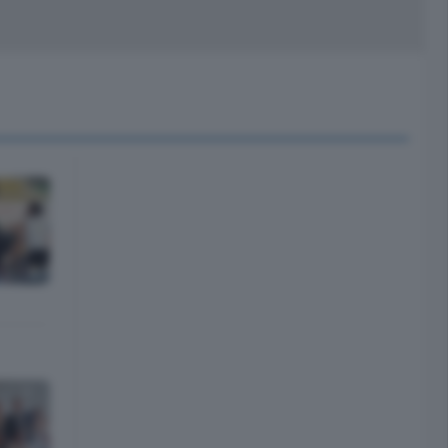
peciali
Cinema
rchivio
kill Alexa