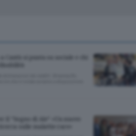
Classifiche
Olgiate e bassa
Le aziende comunicano
S
Podcast
ChiCercaCasa
A
Meteo
S
 a Cantù si punta su sociale e chi
disabilità
Dossier
lle dichiarazioni dei redditi: Briantea 84,
e tre che in totale avranno a disposizione
er il “Sogno di Ale” «Un nuovo
ricerca sulle malattie rare»