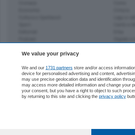
Cronaca
Como
Economia
Cintura
Cultura e Spettacoli
Lago e val
Sport
Cantù e M
Editoriali
Erba
Podcast
Olgiate e 
Quatar Pass
Media Inglese
We value your privacy
Sport
Storie nella Breva
Dirette C
Focus
We and our
1731 partners
store and/or access information
Classifica
device for personalised advertising and content, advert
Up
may use precise geolocation data and identification throu
Notizie C
Dossier
may access more detailed information and change your pre
Classifica
your consent, but you have a right to object to such proc
Classifica
by returning to this site and clicking the
privacy policy
butt
Settimanali
Classifich
L'Ordine
Imprese & Lavoro
Diogene
Salute & Benessere