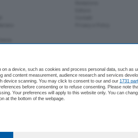
Redazione
Editore
li
Contatti
ariano
Privacy e Policy
bassa
alcio Como
 on a device, such as cookies and process personal data, such as uni
 Serie B
ising and content measurement, audience research and services deve
gh device scanning. You may click to consent to our and our
1731 par
alcio Como
ferences before consenting or to refuse consenting. Please note th
 Serie A
essing. Your preferences will apply to this website only. You can cha
 Serie A Femminile
on at the bottom of the webpage.
e