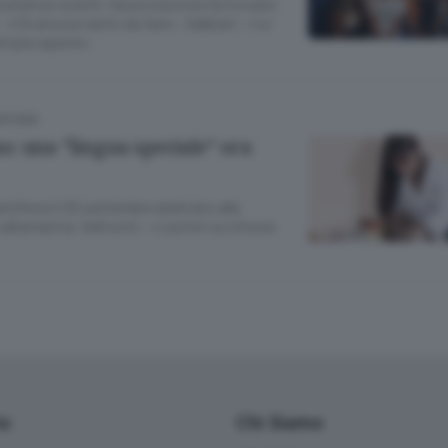
 numerosi eventi, l’associazione ha trovato
 «C’è ancora tanto da fare». Galbiati: «Le
empre aperte»
NTURA
o: una “lingua speciale” ora
t’Anna il 20 settembre dedicato alla
lternativa. Selicorni: «Lezioni su misura
io
Chi Siamo