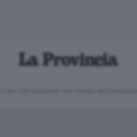
LTURA E SPETTACOLI
SPORT
SETTIMANALI
EDITORIALI
MEDI
Classifica Serie B
Imprese & Lavoro
Cintura
Necrologie
P
Classifica Serie A
Salute & Benessere
Cantù e Mariano
Abbonamenti
P