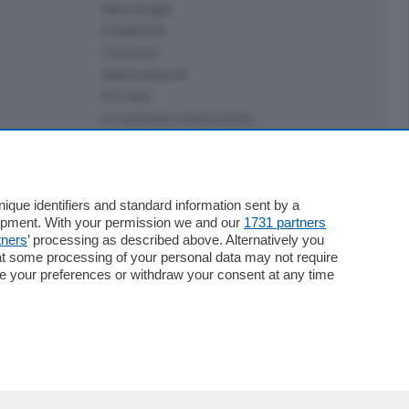
Necrologie
Pubblicità
Concorsi
Abbonamenti
Più letti
Le aziende comunicano
Speciali
Cinema
ChiCercaCasa
Archivio
que identifiers and standard information sent by a
lopment. With your permission we and our
1731 partners
Meteo
tners
’ processing as described above. Alternatively you
Skill Alexa
at some processing of your personal data may not require
Elezioni 2024
nge your preferences or withdraw your consent at any time