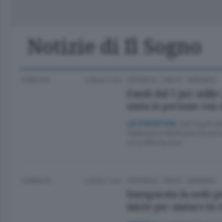
Classifica Serie A Femminile
Frontiera
Erba
Notizie di Il Sogno
2 MESI FA
Lettura 2 min.
CRONACA
/
CANTÙ - MARIANO
Fondi dal 5 per mille:
aiuta le persone con 
I dati legati a
LA STATISTICA
Gabbiano e Abilitiamo le prim
circa 85mila euro
3 ANNI FA
Lettura 1 min.
CRONACA
/
CANTÙ - MARIANO
Inaugurata la sede p
inizio per aiutare la 