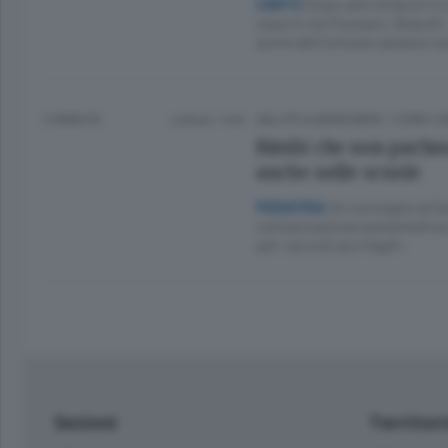
Dopo anni di lavori e
CANTÙ
casa in via Fossano. Bianchi:
porte del Comune saranno s
3 ANNI FA
Lettura 1 min.
SALUTE & BENESSERE
/
COMO CI
Bimbi che non parlan
anche nelle scuole
Un convegno al San
PEDIATRIA
comunicazione aumentativa a
per i piccoli più fragili»
Sezioni
Territor