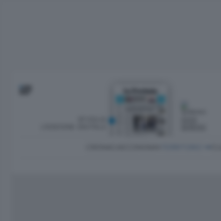
SFOGLIA
OGGI
L’EDIZIONE DIGITALE
SERENO
CRONACA
ECONOMIA
TERRITORIO
CU
Dirette Calcio Como
L'Ordine
Como
Notizie Calcio Como
Diogene
Lago e valli