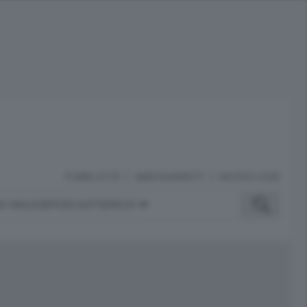
PUBBLICITÀ
ABBONAMENTI
NECROLOGIE
A INGLESE
PODCAST
SERVIZI
ubblicità
iù letti