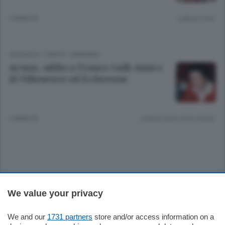
3 ANNI FA
Lettura 2 min.
CRONACA
/
CANTÙ - MARIANO
Arosio, addio a Franco Galli Amico
di Villeneuve ed Ecclestone
5 ANNI FA
Lettura meno di un minuto.
Sezioni
We value your privacy
Settimanali
We and our
1731 partners
store and/or access information on a