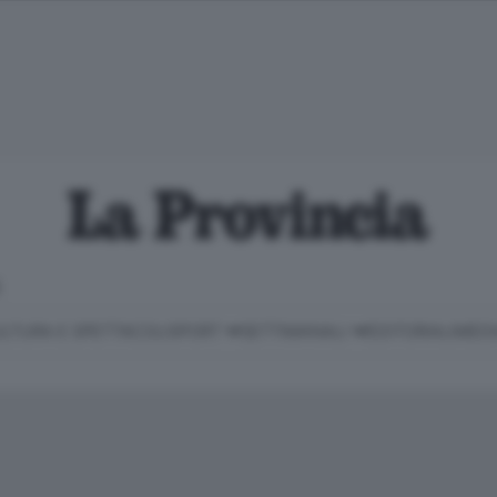
E
LTURA E SPETTACOLI
SPORT
SETTIMANALI
EDITORIALI
MEDI
Classifica Serie B
Imprese & Lavoro
Cintura
Necrologie
P
Classifica Serie A
Salute & Benessere
Cantù e Mariano
Abbonamenti
P