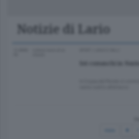
Classifica Serie A Femminile
Frontiera
Erba
Notizie di Lario
12 ANNI
Lettura meno di un
SPORT
/
LAGO E VALLI
FA
minuto.
Sei comaschi in Nazi
In Coppa del Mondo si cominci
vanno subito all’attacco
Co
Inizio
1