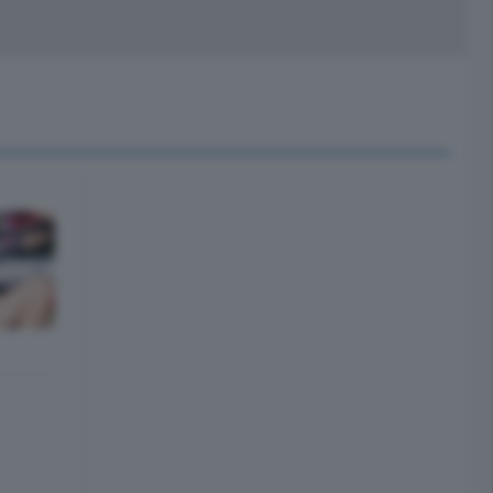
peciali
Cinema
rchivio
kill Alexa