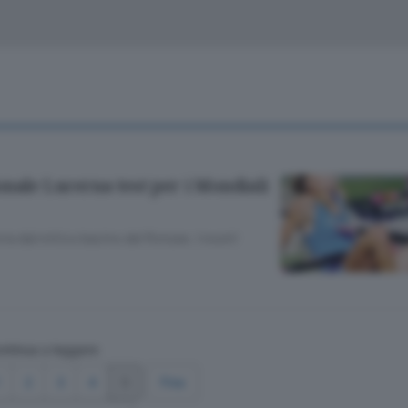
Classifiche
Olgiate e bassa
Le aziende comunicano
S
Podcast
ChiCercaCasa
A
Meteo
S
onale Lucerna test per i Mondiali
Dossier
a dal mitico bacino del Rotsee. I nostri
ntinua a leggere
2
3
4
5
Fine