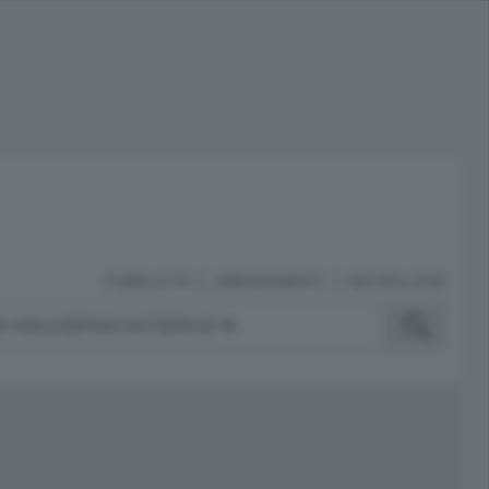
PUBBLICITÀ
ABBONAMENTI
NECROLOGIE
A INGLESE
PODCAST
SERVIZI
ubblicità
iù letti