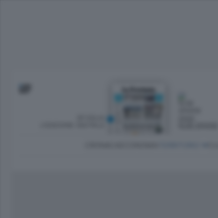
SFOGLIA
OGGI
L’EDIZIONE DIGITALE
NUBI SPARS
CRONACA
ECONOMIA
TERRITORIO
CU
Dirette Calcio Como
L'Ordine
Como
Notizie Calcio Como
Diogene
Lago e valli