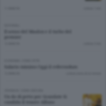
11 ANNI FA
Lettura 1 min.
EDITORIALI
Il senso del Maalox e il turbo del
premier
12 ANNI FA
Lettura 2 min.
ECONOMIA
/
COMO CITTÀ
Salario minimo Oggi il referendum
12 ANNI FA
Lettura meno di un minuto.
CRONACA
/
COMO CINTURA
Un do di petto per Grandate Si
candida il tenore Alfano