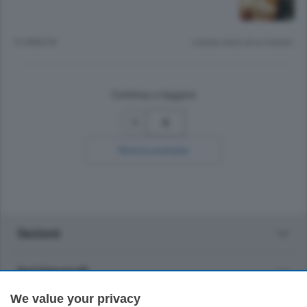
12 ANNI FA
Lettura meno di un minuto.
Continua a leggere
8
Ricerca avanzata
Sezioni
Settimanali
We value your privacy