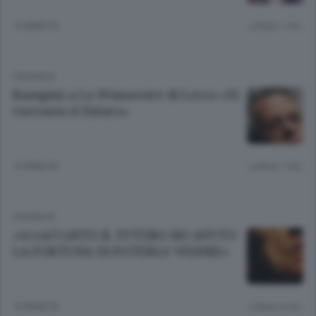
10 ANNI FA
Lettura 1 min.
CRONACA
Rampini a Le Primavere di Lecco «Vi
racconto il futuro»
10 ANNI FA
Lettura 1 min.
CRONACA
«vi raCCoNTO IL FUTURO HO AVUTO
LA FORTUNA DI POTERLO VEDERE»
10 ANNI FA
Lettura 3 min.