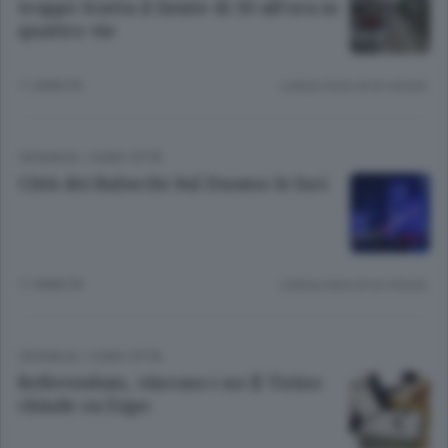
troppo Scatta il limite di 30 all’ora in
quattro vie
11 ANNI FA
Lettura meno di un minuto.
CRONACA
/
COMO CITTÀ
Città dei Balocchi Sul Duomo le luci
11 ANNI FA
Lettura meno di un minuto.
CRONACA
/
COMO CITTÀ
Referendum, vincono i no Il Ticino
chiude su Expo