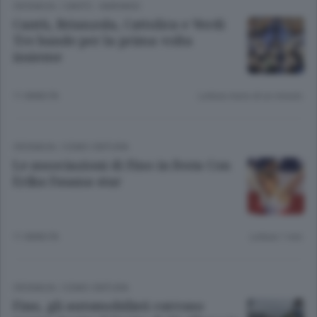
CRONACA
/
CANTÙ - MARIANO
Cantù, Brianzola, Cattolica e Verdi
Tre bande per la prima volta
insieme
11 ANNI FA
Lettura meno di un minuto.
CRONACA
/
COMO CINTURA
Le associazioni di Fino in festa Con
Erika Fasana star
11 ANNI FA
Lettura 1 min.
CRONACA
/
COMO CINTURA
Fino, gli automobilisti corrono