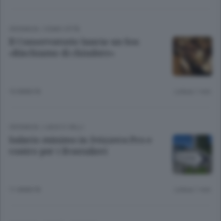
CRONACA
/
COMO CITTÀ
Il Conservatorio lancia un Sos
«Rischiamo di chiudere»
10 ANNI FA
Lettura 1 min.
CRONACA
/
LAGO E VALLI
Salario minimo in Svizzera Pro e
contro per i frontalieri
11 ANNI FA
Lettura 1 min.