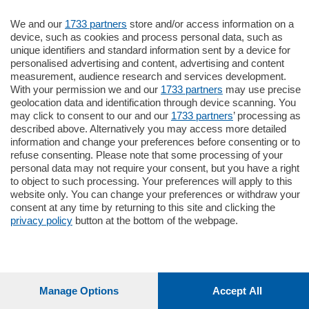
Territorio
We and our
1733 partners
store and/or access information on a
device, such as cookies and process personal data, such as
Sport
unique identifiers and standard information sent by a device for
personalised advertising and content, advertising and content
measurement, audience research and services development.
Chi Siamo
With your permission we and our
1733 partners
may use precise
geolocation data and identification through device scanning. You
may click to consent to our and our
1733 partners
’ processing as
Servizi
described above. Alternatively you may access more detailed
information and change your preferences before consenting or to
refuse consenting. Please note that some processing of your
personal data may not require your consent, but you have a right
to object to such processing. Your preferences will apply to this
website only. You can change your preferences or withdraw your
© COPYRIGHT 2026 - La Provincia di Como S.r.l. P. IVA
consent at any time by returning to this site and clicking the
04178040137 via Giovanni de Simoni 6 – 22100 - E' vietata
privacy policy
button at the bottom of the webpage.
la riproduzione anche parziale
Iscritta al Registro Imprese di Como al n. 425567 Capitale
Sociale Euro 1.050.000 i.v.
Manage Options
Accept All