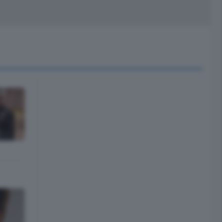
peciali
Cinema
rchivio
kill Alexa