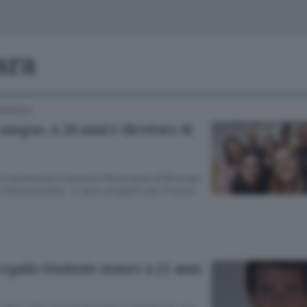
Classifiche
Olgiate e bassa
Le aziende comunicano
S
Podcast
ara
ChiCercaCasa
A
COMASCA
Meteo
S
 sangue. A 28 anni è direttore di
Dossier
è diventata il maestro del gruppo di Binzago.
“Santa Cecilia”. E tanti progetti per il futuro
cegallo Studente muore a 21 anni