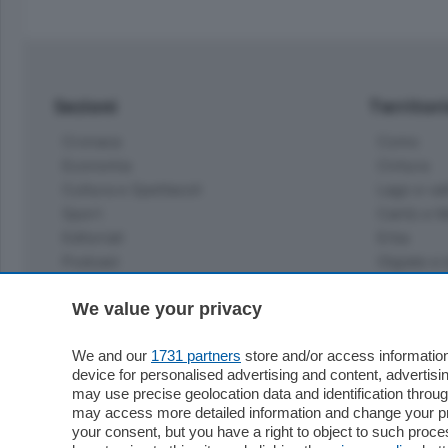
Sezioni
Territor
Cronaca
Como
Economia
Cintura
Cultura e Spettacoli
Lago e val
Sport
Cantù e M
Editoriali
Erba
Podcast
Olgiate e 
Quatar Pass
We value your privacy
Media Inglese
Sport
Storie nella Breva
Dirette C
We and our
1731 partners
store and/or access information
Focus
Classifica
device for personalised advertising and content, advert
Up
may use precise geolocation data and identification throu
Notizie C
Dossier
may access more detailed information and change your pre
Classifica
your consent, but you have a right to object to such proc
Classifica