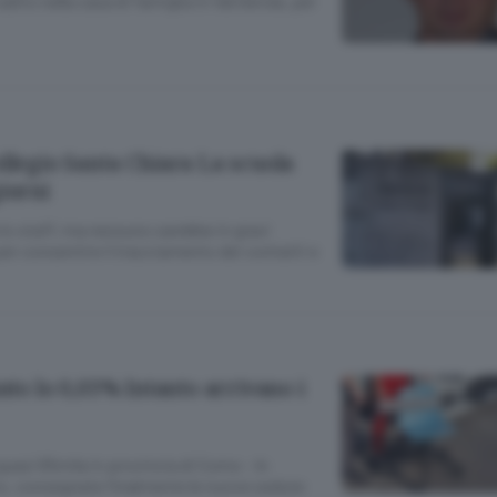
lito nella casa di famiglia in Val Gerola, per
llegio Santa Chiara La scuola
iorni
e lo staff, ma nessuno sarebbe in gravi
er consentire il tracciamento dei contatti e
anto lo 0,03% Intanto arrivano i
quasi 65mila in provincia di Como - In
io, consegnate finalmente le nuove sedute