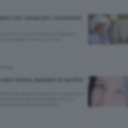
miére che cucina per i senzatetto
 Collu, 67 anni, originario di Moltrasio:
 a una strada. Dormivo sui treni»
COMASCA
cento Esami, mandaci le tue foto
lle foto dei ragazzi che vanno in vacanza con
oto e storia a
redcronaca@laprovincia.it
.
ti della maturità del liceo Volta.