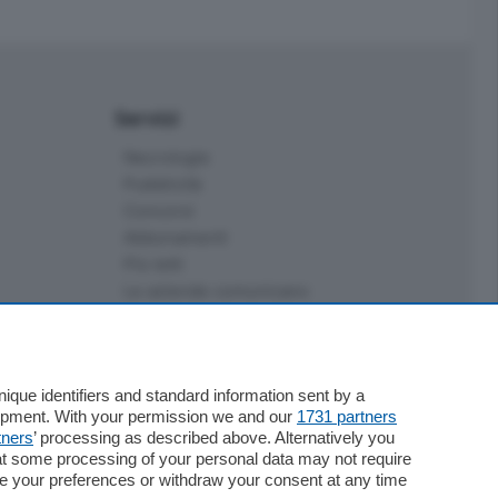
Servizi
Necrologie
Pubblicità
Concorsi
Abbonamenti
Più letti
Le aziende comunicano
Speciali
Cinema
ChiCercaCasa
que identifiers and standard information sent by a
Archivio
lopment. With your permission we and our
1731 partners
Meteo
tners
’ processing as described above. Alternatively you
Skill Alexa
at some processing of your personal data may not require
Elezioni 2024
nge your preferences or withdraw your consent at any time