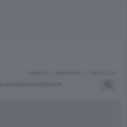
PUBBLICITÀ
ABBONAMENTI
NECROLOGIE
A INGLESE
PODCAST
SERVIZI
ubblicità
iù letti