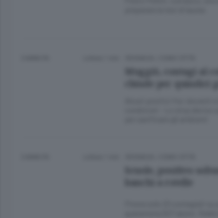
Pietro Perlini, comasco, era sa
preparare la tesi di laurea
5 ANNI FA
Lettura 1 min.
CRONACA
/
COMO CITTÀ
Muggiò, contagi al co
chiude per quindici g
Alcuni positivi fra i docenti 
condizioni - Lo stop deciso p
per sanificare gli ambienti
5 ANNI FA
Lettura 1 min.
CRONACA
/
COMO CITTÀ
Scuole, positivo solt
banchi a rotelle
Finora solo 23 contagiati su 
quarantena 507 alunni. Rebb