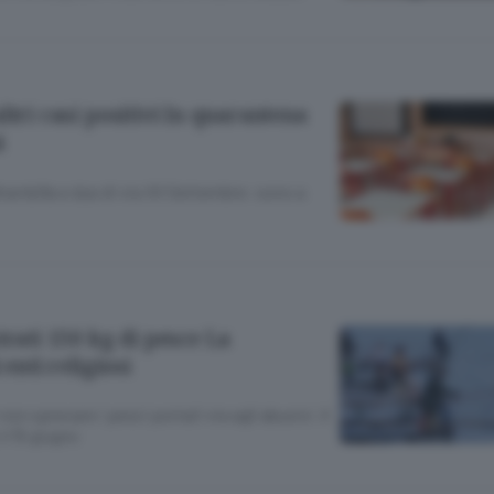
ltri casi positivi In quarantena
i
rambilla e due di via XX Settembre: sono a
trati 150 kg di pesce La
 enti religiosi
 non sprecare i pesci portati via agli abusivi. Il
il 15 giugno