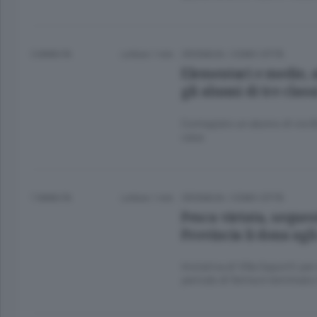
5 ANNI FA
Lettura 1 min.
CRONACA
/
COMO CITTÀ
Elementari e medie, a
gli alunni di tre class
Contagiato un alunno di via B
casa
7 ANNI FA
Lettura 1 min.
CRONACA
/
COMO CITTÀ
Pesca vietata, seques
Provincia li dona agli
Iniziativa di Villa Saporiti per
periodo di ferma è terminato 