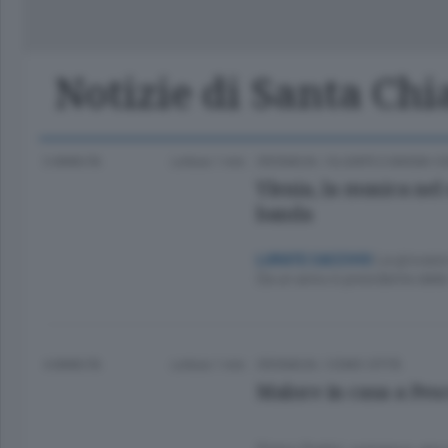
Classifica Serie A Femminile
Frontiera
Erba
Notizie di Santa Chi
3 ANNI FA
Lettura 1 min.
CRONACA
/
OLGIATE E BASSA 
Ylenia, la musica nel
banda
La giovane 
LURATE CACCIVIO
Da un anno è presidente della 
4 ANNI FA
Lettura 1 min.
CRONACA
/
COMO CITTÀ
Malore in casa a Pes