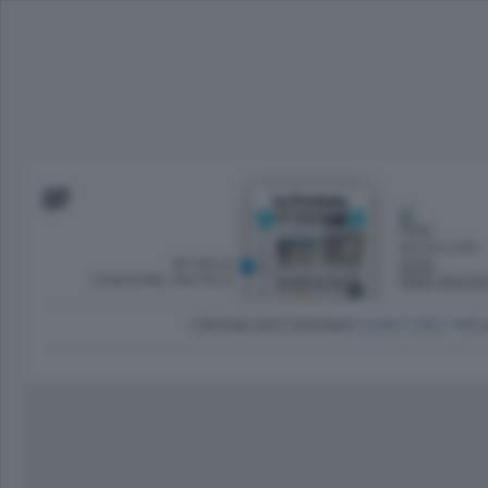
SFOGLIA
OGGI
L’EDIZIONE DIGITALE
PARZ NUVO
CRONACA
ECONOMIA
TERRITORIO
CU
Dirette Calcio Como
L'Ordine
Como
Notizie Calcio Como
Diogene
Lago e valli