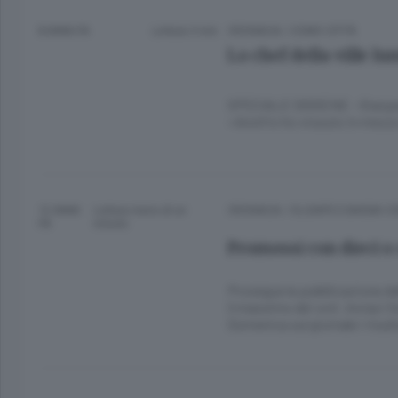
8 ANNI FA
Lettura 3 min.
CRONACA
/
COMO CITTÀ
Lo chef della ville lu
SPECIALE DIOGENE - Gianpaolo
«Anch’io ho vissuto in mezzo
12 ANNI
Lettura meno di un
CRONACA
/
OLGIATE E BASSA 
FA
minuto.
Promossi con dieci o 
Prosegue la pubblicazione de
il massimo dei voti. Inviaci f
Domenica sul giornale i risulta