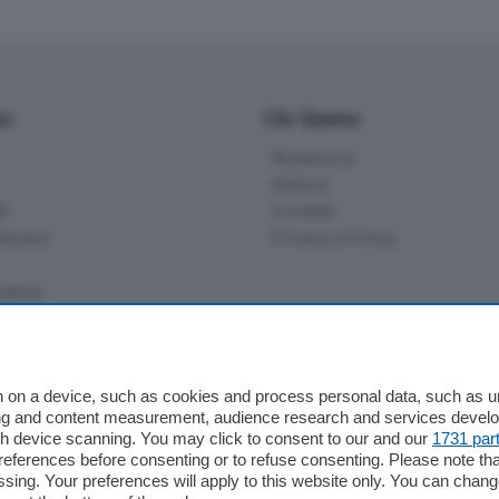
io
Chi Siamo
Redazione
Editore
li
Contatti
ariano
Privacy e Policy
bassa
alcio Como
 on a device, such as cookies and process personal data, such as uni
 Serie B
ising and content measurement, audience research and services deve
gh device scanning. You may click to consent to our and our
1731 par
alcio Como
ferences before consenting or to refuse consenting. Please note th
 Serie A
essing. Your preferences will apply to this website only. You can cha
 Serie A Femminile