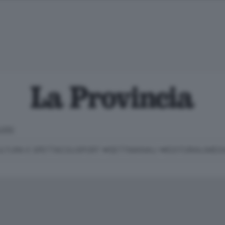
LOSO
LTURA E SPETTACOLI
SPORT
SETTIMANALI
EDITORIALI
MEDI
Classifica Serie B
Imprese & Lavoro
Cintura
Necrologie
P
Classifica Serie A
Salute & Benessere
Cantù e Mariano
Abbonamenti
P