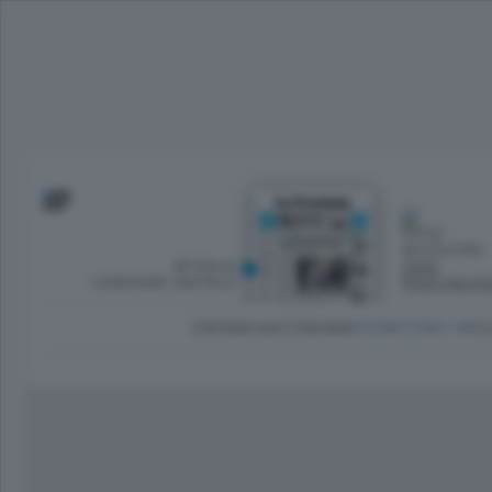
SFOGLIA
OGGI
L’EDIZIONE DIGITALE
POCO NUVO
CRONACA
ECONOMIA
TERRITORIO
CU
Dirette Calcio Como
L'Ordine
Como
Notizie Calcio Como
Diogene
Lago e valli