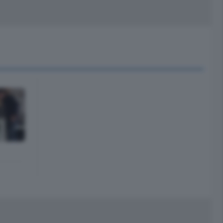
peciali
Cinema
rchivio
kill Alexa