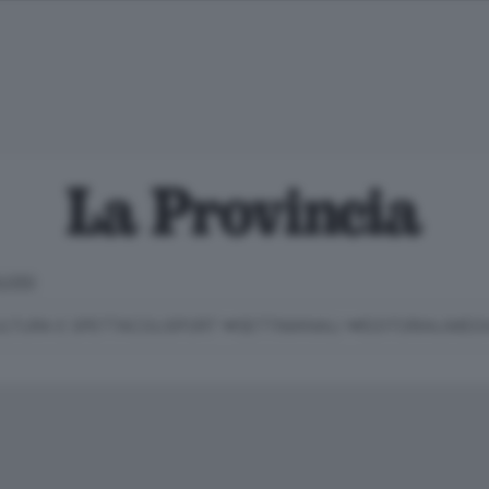
LOSO
LTURA E SPETTACOLI
SPORT
SETTIMANALI
EDITORIALI
MEDI
Classifica Serie B
Imprese & Lavoro
Cintura
Necrologie
P
Classifica Serie A
Salute & Benessere
Cantù e Mariano
Abbonamenti
P