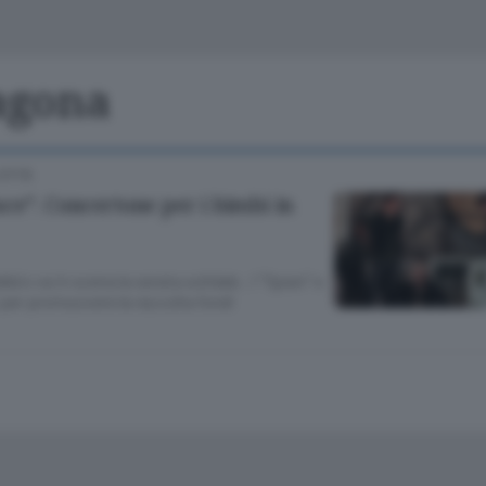
Classifiche
Olgiate e bassa
Le aziende comunicano
S
Podcast
agona
ChiCercaCasa
A
CITTÀ
Meteo
S
ce”. Concertone per i bimbi in
Dossier
io va in scena la serata solidale . I “7grani” e
o per promuovere la raccolta fondi