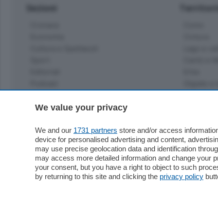
Sezioni
Territor
Cronaca
Como
Economia
Cintura
Cultura e Spettacoli
Lago e val
Sport
Cantù e M
Editoriali
Erba
Podcast
Olgiate e 
Quatar Pass
Media Inglese
We value your privacy
Sport
Storie nella Breva
Dirette C
Focus
We and our
1731 partners
store and/or access information
Classifica
device for personalised advertising and content, advert
Up
may use precise geolocation data and identification throu
Notizie C
Dossier
may access more detailed information and change your pre
Classifica
your consent, but you have a right to object to such proc
Classifica
by returning to this site and clicking the
privacy policy
butt
Settimanali
Classifich
L'Ordine
Imprese & Lavoro