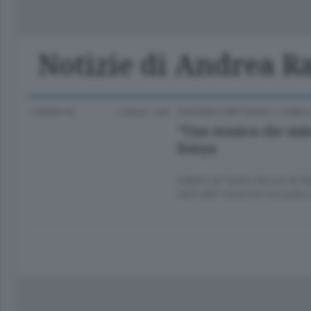
Classifica Serie A Femminile
Frontiera
Erba
Notizie di Andrea R
1 ANNO FA
Lettura 1 min.
CULTURA E SPETTACOLI
/
COMO 
“Una musica che unis
Kenya
Sabato al Teatro Nuovo di Rebb
tanti altri musicisti sul palc