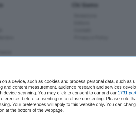
io
Chi Siamo
Redazione
Editore
li
Contatti
ariano
Privacy e Policy
bassa
alcio Como
 on a device, such as cookies and process personal data, such as uni
 Serie B
ising and content measurement, audience research and services deve
gh device scanning. You may click to consent to our and our
1731 par
alcio Como
ferences before consenting or to refuse consenting. Please note th
 Serie A
essing. Your preferences will apply to this website only. You can cha
 Serie A Femminile
on at the bottom of the webpage.
e