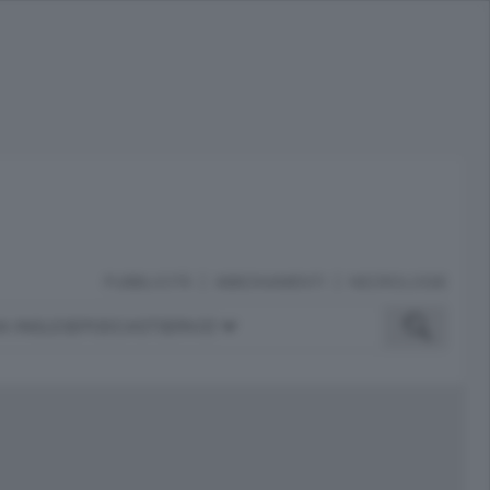
PUBBLICITÀ
ABBONAMENTI
NECROLOGIE
A INGLESE
PODCAST
SERVIZI
ubblicità
iù letti