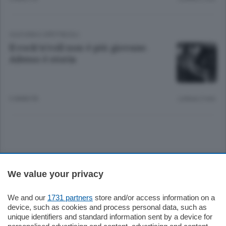
CULTURA E SPETTACOLI
Il rock’n’roll non è più giovane.
Adesso è storia
3 ANNI FA
Lettura 2 min.
Sezioni
We value your privacy
Settimanali
We and our
1731 partners
store and/or access information on a
device, such as cookies and process personal data, such as
unique identifiers and standard information sent by a device for
Territorio