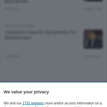
Barcellona»
2 MESI FA
Lettura 1 min.
COMO CALCIO
/
ERBA
«Atalanta-Como la mia partita. Io?
dimenticato»
1 ANNO FA
Lettura 4 min.
Sezioni
We value your privacy
Settimanali
We and our
1731 partners
store and/or access information on a