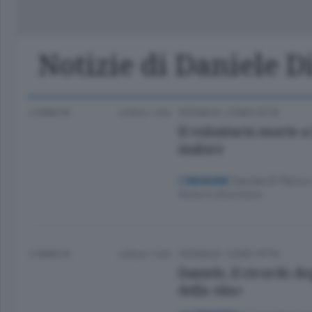
Classifica Serie A Femminile
Frontiera
Erba
Notizie di Daniele 
2 ANNI FA
Lettura 1 min.
CRONACA
/
COMO CITTÀ
Il volontario morto a 
malore
Daniele Di Marino 
L’INDAGINE
festa in discoteca
2 ANNI FA
Lettura 1 min.
CRONACA
/
COMO CITTÀ
Daniele, il ricordo d
della vita»