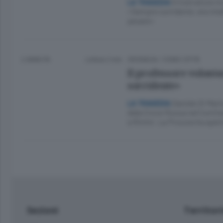
Il ricercatore m
LA TRAGEDIA
«Sempre sorridente, era inte
pesare»
2 ANNI FA
Lettura 2 min.
CRONACA
/
COMO CITTÀ
Il professore volont
sorridente»
Daniele Di Marin
LA TRAGEDIA
della Croce Rossa nel Comit
a Rimini. La Procura ha apert
Sezioni
Territor