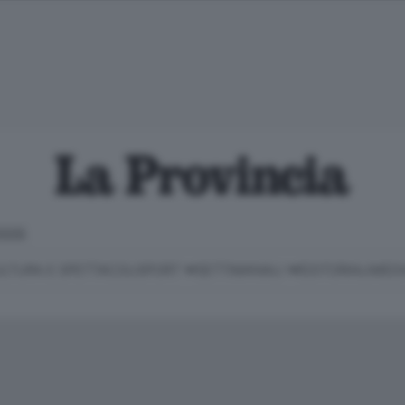
IOGGE
LTURA E SPETTACOLI
SPORT
SETTIMANALI
EDITORIALI
MEDI
Classifica Serie B
Imprese & Lavoro
Cintura
Necrologie
P
Classifica Serie A
Salute & Benessere
Cantù e Mariano
Abbonamenti
P