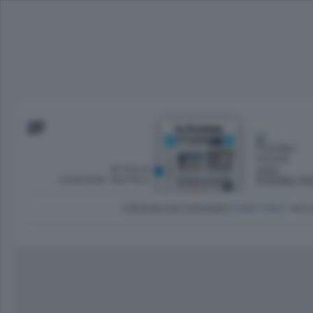
SFOGLIA
OGGI
L’EDIZIONE DIGITALE
POSSIBILI P
CRONACA
ECONOMIA
TERRITORIO
CU
Dirette Calcio Como
L'Ordine
Como
Notizie Calcio Como
Diogene
Lago e valli