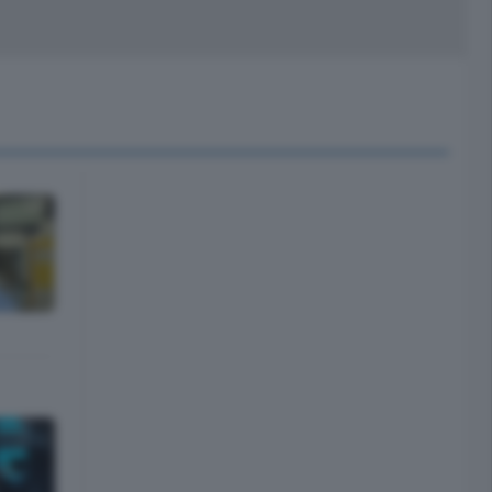
peciali
Cinema
rchivio
kill Alexa