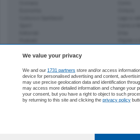
Cronaca
Como
Economia
Cintura
Cultura e Spettacoli
Lago e val
Sport
Cantù e M
Editoriali
Erba
Podcast
Olgiate e 
Quatar Pass
Media Inglese
We value your privacy
Sport
Storie nella Breva
Dirette C
Focus
We and our
1731 partners
store and/or access information
Classifica
device for personalised advertising and content, advert
Up
may use precise geolocation data and identification throu
Notizie C
Dossier
may access more detailed information and change your pre
Classifica
your consent, but you have a right to object to such proc
Classifica
by returning to this site and clicking the
privacy policy
butt
Settimanali
Classifich
L'Ordine
Imprese & Lavoro
Diogene
Salute & Benessere