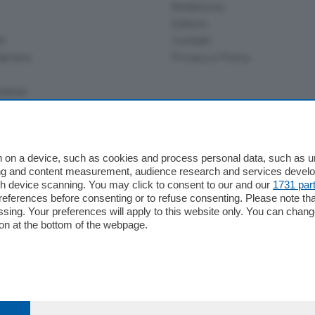
Redazione
Editore
li
Contatti
ariano
Privacy e Policy
bassa
alcio Como
 on a device, such as cookies and process personal data, such as uni
 Serie B
ising and content measurement, audience research and services deve
gh device scanning. You may click to consent to our and our
1731 par
alcio Como
ferences before consenting or to refuse consenting. Please note th
 Serie A
essing. Your preferences will apply to this website only. You can cha
 Serie A Femminile
on at the bottom of the webpage.
e