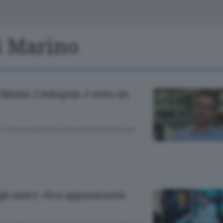
Classifiche
Olgiate e bassa
Le aziende comunicano
S
Podcast
Di Marino
ChiCercaCasa
A
Meteo
S
Rimini. L’autopsia: è stato un
Dossier
si era accasciato a terra al termine di una
egli amici: «Era appassionato