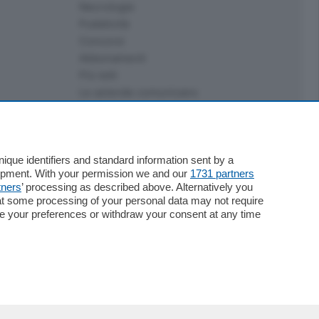
Necrologie
Pubblicità
Concorsi
Abbonamenti
Più letti
Le aziende comunicano
Speciali
Cinema
ChiCercaCasa
Archivio
que identifiers and standard information sent by a
lopment. With your permission we and our
1731 partners
Meteo
tners
’ processing as described above. Alternatively you
Skill Alexa
at some processing of your personal data may not require
Elezioni 2024
nge your preferences or withdraw your consent at any time