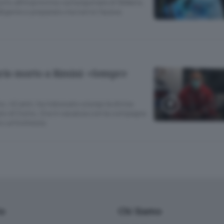
orto all’improvviso sul lungomare di Bellaria.
lligente e preparato ma non lo faceva
ario morto a Rimini: «Sempre
o, 42 anni, ha indossato a lungo la divisa
ato di Como. Era in vacanza con la compagna
o un’inchiesta
io
Chi Siamo