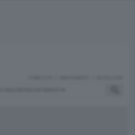
PUBBLICITÀ
ABBONAMENTI
NECROLOGIE
A INGLESE
PODCAST
SERVIZI
ubblicità
iù letti