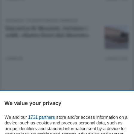
CRONACA
/
OLGIATE E BASSA COMASCA
Discarica di Mozzate, tornano i
soldi: «Siamo fuori dal dissesto»
2 ANNI FA
Lettura 2 min.
Sezioni
We value your privacy
Settimanali
We and our
1731 partners
store and/or access information on a
device, such as cookies and process personal data, such as
unique identifiers and standard information sent by a device for
Territorio