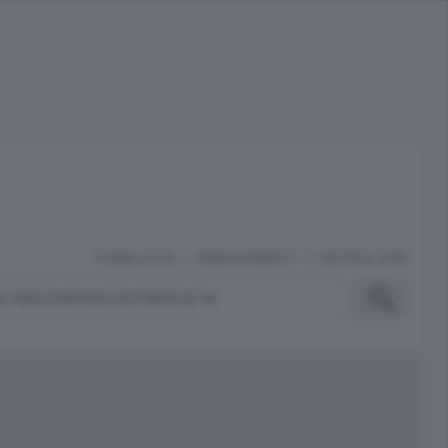
PUBBLICITÀ
ABBONAMENTI
NECROLOGIE
A INGLESE
PODCAST
SERVIZI
ubblicità
iù letti