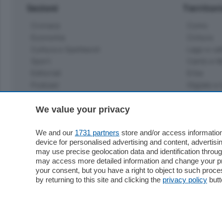
Sezioni
Territor
Cronaca
Como
Economia
Cintura
Cultura e Spettacoli
Lago e val
Sport
Cantù e M
Editoriali
Erba
Podcast
Olgiate e 
Quatar Pass
Media Inglese
We value your privacy
Sport
Storie nella Breva
Dirette C
Focus
We and our
1731 partners
store and/or access information
Classifica
device for personalised advertising and content, advert
Up
may use precise geolocation data and identification throu
Notizie C
Dossier
may access more detailed information and change your pre
Classifica
your consent, but you have a right to object to such proc
Classifica
by returning to this site and clicking the
privacy policy
butt
Settimanali
Classifich
L'Ordine
Imprese & Lavoro