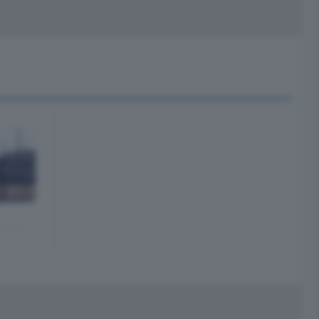
peciali
Cinema
rchivio
kill Alexa