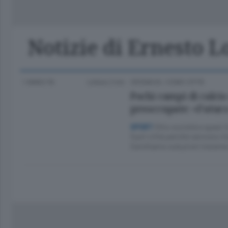
Classifica Serie A Femminile
Frontiera
Erba
Notizie di Ernesto L
1 ANNO FA
Lettura 2 min.
CRONACA
/
COMO CITTÀ
Pochi campi di calcio
preoccupate: «Futuro
Otto società e quasi 2
SPORT
fuori città perché servono ris
Cerchiamo soluzioni insiem