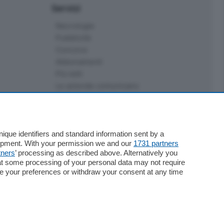
Servizi
Necrologie
Pubblicità
Concorsi
Abbonamenti
Più letti
Le aziende comunicano
Speciali
Cinema
ChiCercaCasa
Archivio
que identifiers and standard information sent by a
lopment. With your permission we and our
1731 partners
Meteo
tners
’ processing as described above. Alternatively you
Skill Alexa
at some processing of your personal data may not require
Elezioni 2024
nge your preferences or withdraw your consent at any time