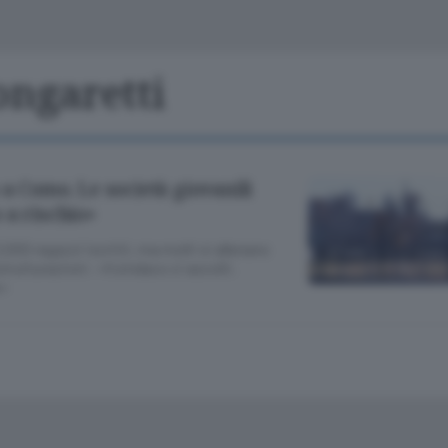
Classifiche
Olgiate e bassa
Le aziende comunicano
S
Podcast
ongaretti
ChiCercaCasa
A
Meteo
S
 a Como. Le società giovanili
 a rischio»
Dossier
.000 ragazzi iscritti, ma molti si allenano
trutturazioni: «Il sindaco ci ascolti.
e»