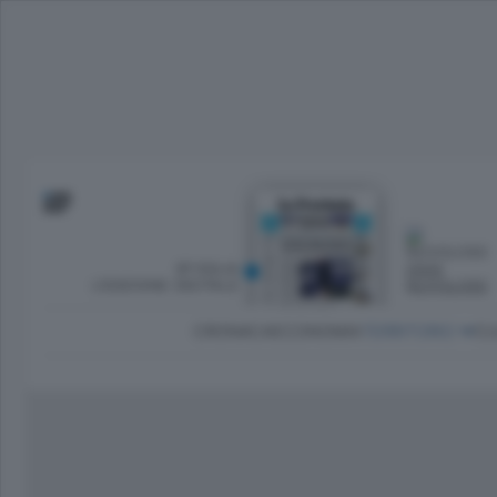
SFOGLIA
OGGI
L’EDIZIONE DIGITALE
NUVOLOSO
CRONACA
ECONOMIA
TERRITORIO
CU
Dirette Calcio Como
L'Ordine
Como
Notizie Calcio Como
Diogene
Lago e valli