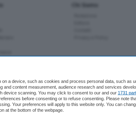
io
Chi Siamo
Redazione
Editore
li
Contatti
ariano
Privacy e Policy
bassa
alcio Como
 on a device, such as cookies and process personal data, such as uni
 Serie B
ising and content measurement, audience research and services deve
gh device scanning. You may click to consent to our and our
1731 par
alcio Como
ferences before consenting or to refuse consenting. Please note th
 Serie A
essing. Your preferences will apply to this website only. You can cha
 Serie A Femminile
on at the bottom of the webpage.
e