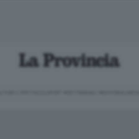
LTURA E SPETTACOLI
SPORT
SETTIMANALI
EDITORIALI
MEDI
Classifica Serie B
Imprese & Lavoro
Cintura
Necrologie
P
Classifica Serie A
Salute & Benessere
Cantù e Mariano
Abbonamenti
P