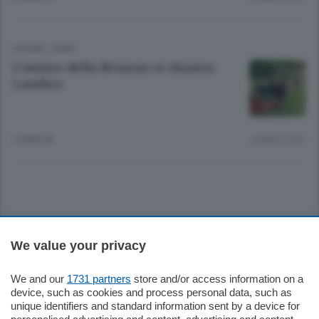
ORDINE
/
ERBA
L’anima della Brianza si chiama
Lambro
3 ANNI FA
Lettura 5 min.
Sezioni
We value your privacy
Settimanali
We and our
1731 partners
store and/or access information on a
device, such as cookies and process personal data, such as
unique identifiers and standard information sent by a device for
Territorio