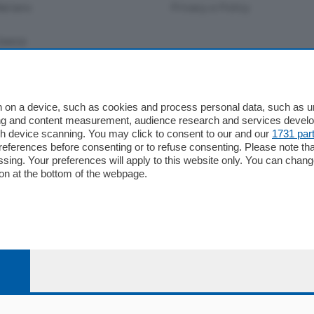
ariano
Privacy e Policy
bassa
alcio Como
 on a device, such as cookies and process personal data, such as uni
 Serie B
ising and content measurement, audience research and services deve
gh device scanning. You may click to consent to our and our
1731 par
alcio Como
ferences before consenting or to refuse consenting. Please note th
 Serie A
essing. Your preferences will apply to this website only. You can cha
 Serie A Femminile
on at the bottom of the webpage.
e