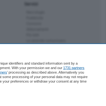
Servizi
Necrologie
Pubblicità
Concorsi
Abbonamenti
Più letti
Le aziende comunicano
Speciali
Cinema
ChiCercaCasa
Archivio
que identifiers and standard information sent by a
lopment. With your permission we and our
1731 partners
Meteo
tners
’ processing as described above. Alternatively you
Skill Alexa
at some processing of your personal data may not require
Elezioni 2024
nge your preferences or withdraw your consent at any time