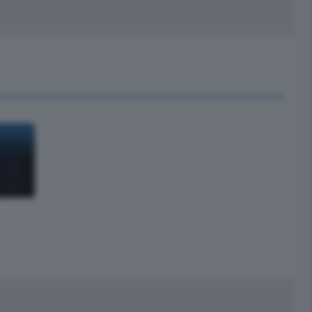
peciali
Cinema
rchivio
kill Alexa