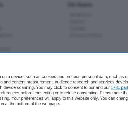
io
Chi Siamo
Redazione
Editore
li
Contatti
ariano
Privacy e Policy
bassa
alcio Como
 on a device, such as cookies and process personal data, such as uni
 Serie B
ising and content measurement, audience research and services deve
gh device scanning. You may click to consent to our and our
1731 par
alcio Como
ferences before consenting or to refuse consenting. Please note th
 Serie A
essing. Your preferences will apply to this website only. You can cha
 Serie A Femminile
on at the bottom of the webpage.
e