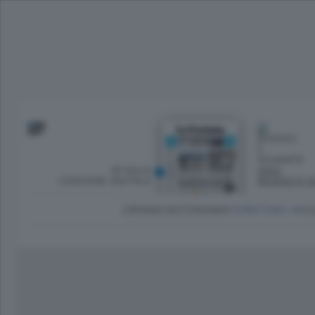
SFOGLIA
OGGI
L’EDIZIONE DIGITALE
ROVESCI E S
CRONACA
ECONOMIA
TERRITORIO
CU
Dirette Calcio Como
L'Ordine
Como
Notizie Calcio Como
Diogene
Lago e valli