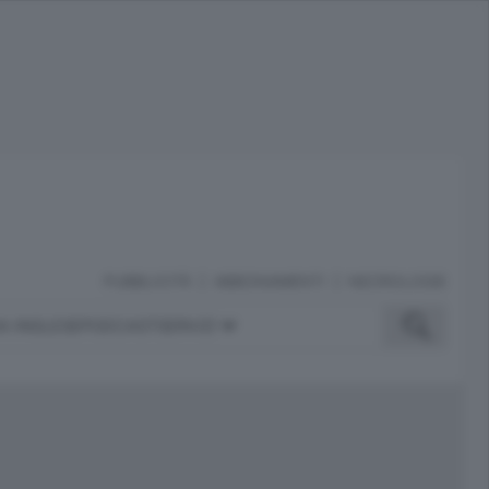
PUBBLICITÀ
ABBONAMENTI
NECROLOGIE
A INGLESE
PODCAST
SERVIZI
ubblicità
iù letti