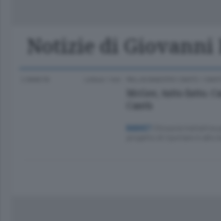
Classifica Serie A Femminile
Frontiera
Erba
Notizie di Giovanni 
2 ANNI FA
Lettura 1 min.
PALLACANESTRO CANTÙ
/
CANT
McGee, tutto fatto. C
Cantù
Chiusa la trattativa p
BASKET
progetto di riportare in alto 