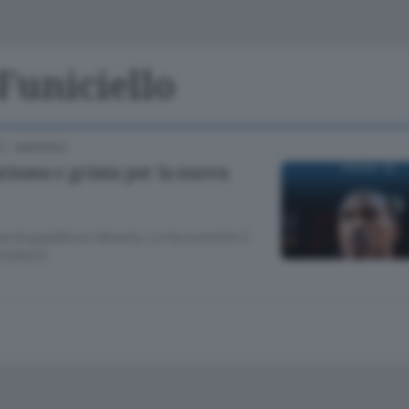
Classifiche
Olgiate e bassa
Le aziende comunicano
S
Podcast
Funiciello
ChiCercaCasa
A
Ù - MARIANO
Meteo
S
arisma e grinta per la nuova
Dossier
er la guardia ex Venezia. Lo ha convinto il
la piazza