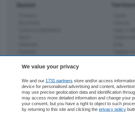
Sezioni
Territor
Cronaca
Como
Economia
Cintura
Cultura e Spettacoli
Lago e val
Sport
Cantù e M
Editoriali
Erba
Podcast
Olgiate e 
Quatar Pass
Media Inglese
We value your privacy
Sport
Storie nella Breva
Dirette C
Focus
We and our
1731 partners
store and/or access information
Classifica
device for personalised advertising and content, advert
Up
may use precise geolocation data and identification throu
Notizie C
Dossier
may access more detailed information and change your pre
Classifica
your consent, but you have a right to object to such proc
Classifica
by returning to this site and clicking the
privacy policy
butt
Settimanali
Classifich
L'Ordine
Imprese & Lavoro