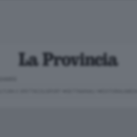
CHIARITE
LTURA E SPETTACOLI
SPORT
SETTIMANALI
EDITORIALI
MEDI
Classifica Serie B
Imprese & Lavoro
Cintura
Necrologie
P
Classifica Serie A
Salute & Benessere
Cantù e Mariano
Abbonamenti
P