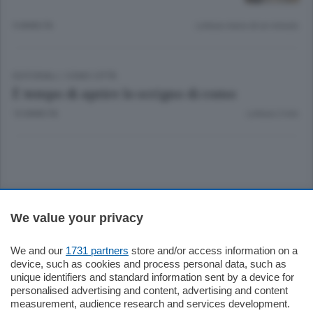
9 ANNI FA
Lettura meno di un minuto.
EDITORIALI
/
COMO CITTÀ
È tempo di aprire lo scrigno di como
10 ANNI FA
Lettura 2 min.
Sezioni
We value your privacy
Settimanali
We and our
1731 partners
store and/or access information on a
device, such as cookies and process personal data, such as
unique identifiers and standard information sent by a device for
Territorio
personalised advertising and content, advertising and content
measurement, audience research and services development.