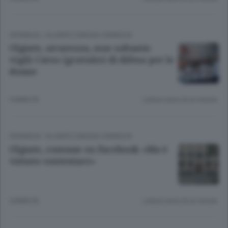
CRONACA
/
OLGIATE E BASSA COMASCA
Olgiate, sicurezza, non soltanto
vigili Corso (gratuito) di difesa per le
donne
9 ANNI FA
Lettura meno di un minuto.
CRONACA
/
OLGIATE E BASSA COMASCA
Olgiate, comune su Facebook «Ma è
vietato contestare»
9 ANNI FA
Lettura meno di un minuto.