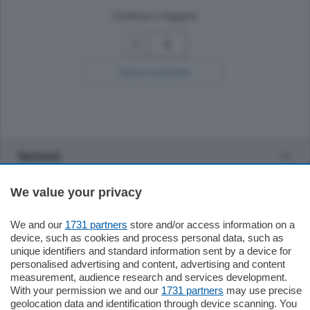
Continua a leggere
2
Ricerca avanzata
Sezioni
We value your privacy
Settimanali
We and our
1731 partners
store and/or access information on a
Territorio
device, such as cookies and process personal data, such as
unique identifiers and standard information sent by a device for
personalised advertising and content, advertising and content
Sport
measurement, audience research and services development.
With your permission we and our
1731 partners
may use precise
geolocation data and identification through device scanning. You