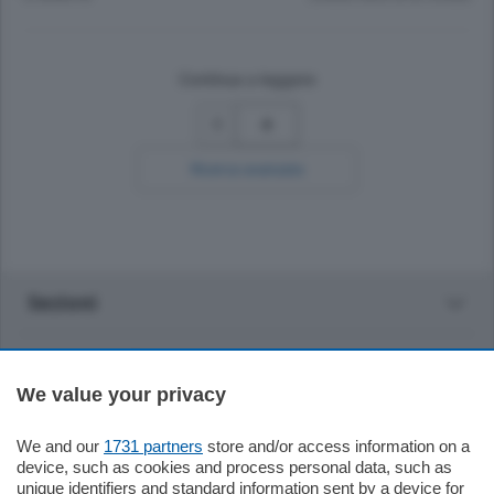
Continua a leggere
4
Ricerca avanzata
Sezioni
Settimanali
We value your privacy
Territorio
We and our
1731 partners
store and/or access information on a
device, such as cookies and process personal data, such as
Sport
unique identifiers and standard information sent by a device for