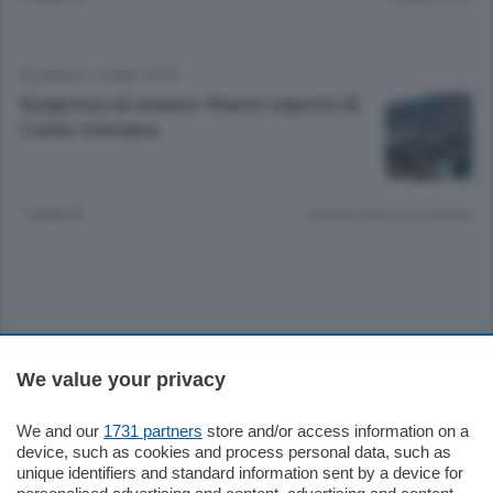
CRONACA
/
COMO CITTÀ
Sorpresa al museo Nuovi reperti di
Como romana
7 ANNI FA
Lettura meno di un minuto.
Sezioni
We value your privacy
Settimanali
We and our
1731 partners
store and/or access information on a
device, such as cookies and process personal data, such as
unique identifiers and standard information sent by a device for
Territorio