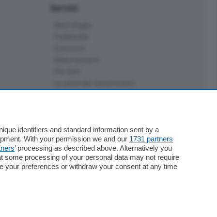
Servizi
Necrologie
Pubblicità
Concorsi
Abbonamenti
Più letti
Le aziende comunicano
Speciali
Cinema
ChiCercaCasa
Archivio
que identifiers and standard information sent by a
lopment. With your permission we and our
1731 partners
Meteo
tners
’ processing as described above. Alternatively you
Skill Alexa
at some processing of your personal data may not require
Elezioni 2024
nge your preferences or withdraw your consent at any time