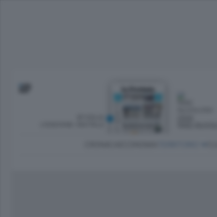
SFOGLIA
OGGI
L’EDIZIONE DIGITALE
PARZ NUVO
CRONACA
ECONOMIA
TERRITORIO
CU
Dirette Calcio Como
L'Ordine
Como
Notizie Calcio Como
Diogene
Lago e valli