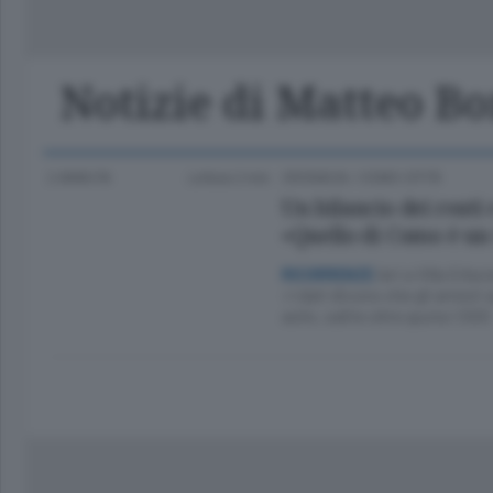
Classifica Serie A Femminile
Frontiera
Erba
Notizie di Matteo B
2 ANNI FA
Lettura 2 min.
CRONACA
/
COMO CITTÀ
Un bilancio dei reati
«Quello di Como è un 
Ieri a Villa Erba 
RICORRENZE
«I dati dicono che gli arrest
asilo, salite oltre quota 1.500