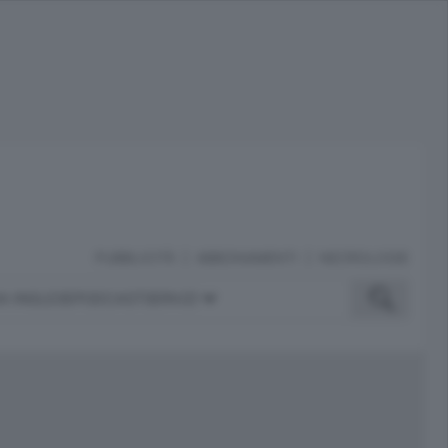
PUBBLICITÀ
ABBONAMENTI
NECROLOGIE
A INGLESE
PODCAST
SERVIZI
ubblicità
iù letti