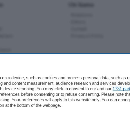
io
Chi Siamo
Redazione
Editore
li
Contatti
ariano
Privacy e Policy
bassa
alcio Como
 on a device, such as cookies and process personal data, such as uni
 Serie B
ising and content measurement, audience research and services deve
gh device scanning. You may click to consent to our and our
1731 par
alcio Como
ferences before consenting or to refuse consenting. Please note th
 Serie A
essing. Your preferences will apply to this website only. You can cha
 Serie A Femminile
on at the bottom of the webpage.
e