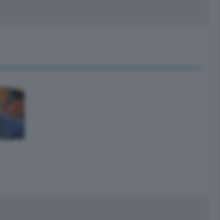
peciali
Cinema
rchivio
kill Alexa