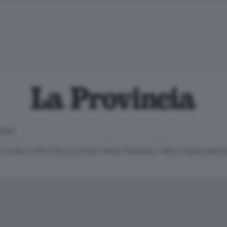
LOSO
LTURA E SPETTACOLI
SPORT
SETTIMANALI
EDITORIALI
MEDI
Classifica Serie B
Imprese & Lavoro
Cintura
Necrologie
P
Classifica Serie A
Salute & Benessere
Cantù e Mariano
Abbonamenti
P