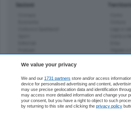
Sezioni
Territor
Cronaca
Como
Economia
Cintura
Cultura e Spettacoli
Lago e val
Sport
Cantù e M
Editoriali
Erba
Podcast
Olgiate e 
Quatar Pass
Media Inglese
We value your privacy
Sport
Storie nella Breva
Dirette C
Focus
We and our
1731 partners
store and/or access information
Classifica
device for personalised advertising and content, advert
Up
may use precise geolocation data and identification throu
Notizie C
Dossier
may access more detailed information and change your pre
Classifica
your consent, but you have a right to object to such proc
Classifica
by returning to this site and clicking the
privacy policy
butt
Settimanali
Classifich
L'Ordine
Imprese & Lavoro