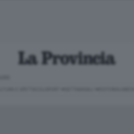
LOSO
LTURA E SPETTACOLI
SPORT
SETTIMANALI
EDITORIALI
MEDI
Classifica Serie B
Imprese & Lavoro
Cintura
Necrologie
P
Classifica Serie A
Salute & Benessere
Cantù e Mariano
Abbonamenti
P