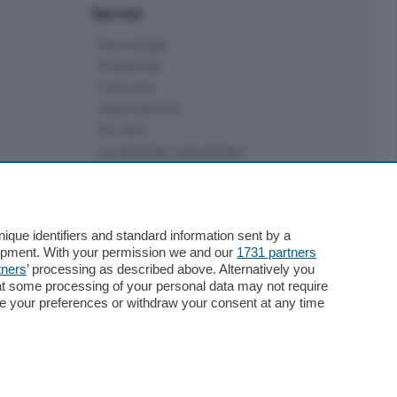
Servizi
Necrologie
Pubblicità
Concorsi
Abbonamenti
Più letti
Le aziende comunicano
Speciali
Cinema
ChiCercaCasa
Archivio
que identifiers and standard information sent by a
lopment. With your permission we and our
1731 partners
Meteo
tners
’ processing as described above. Alternatively you
Skill Alexa
at some processing of your personal data may not require
Elezioni 2024
nge your preferences or withdraw your consent at any time