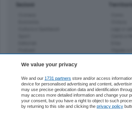
Sezioni
Territor
Cronaca
Como
Economia
Cintura
Cultura e Spettacoli
Lago e val
Sport
Cantù e M
Editoriali
Erba
Podcast
Olgiate e 
Quatar Pass
Media Inglese
We value your privacy
Sport
Storie nella Breva
Dirette C
Focus
We and our
1731 partners
store and/or access information
Classifica
device for personalised advertising and content, advert
Up
may use precise geolocation data and identification throu
Notizie C
Dossier
may access more detailed information and change your pre
Classifica
your consent, but you have a right to object to such proc
Classifica
by returning to this site and clicking the
privacy policy
butt
Settimanali
Classifich
L'Ordine
Imprese & Lavoro