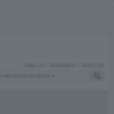
PUBBLICITÀ
ABBONAMENTI
NECROLOGIE
A INGLESE
PODCAST
SERVIZI
ubblicità
iù letti