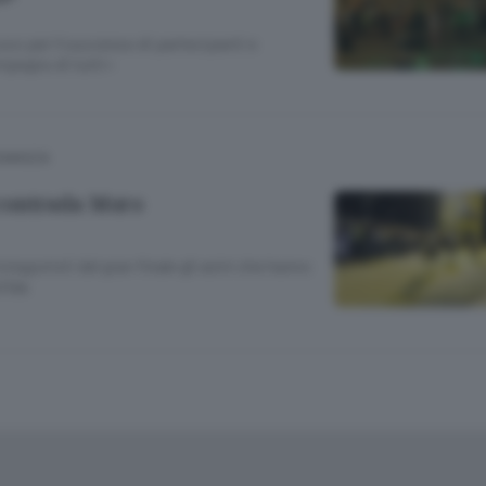
co per il successo di partecipanti e
mpegno di tutti»
COMASCA
a contrada Moro
rotagonisti del gran finale gli asini che hanno
fida