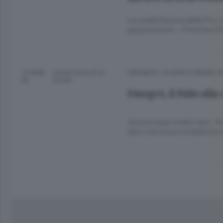
La soddisfazione della Pro Lo
appuntamenti. «Premiato l’i
12 ANNI
Lettura meno di un
CRONACA
/
OLGIATE E BASSA 
FA
minuto.
Fenegrò, il Palio all
Vittoria dopo tredici anni . P
dato vita a una combattuta s