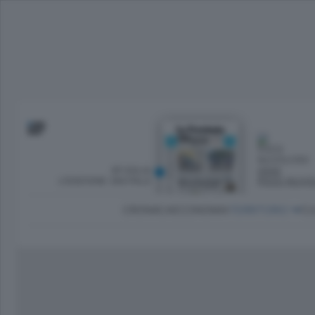
SFOGLIA
OGGI
L’EDIZIONE DIGITALE
POCO NUVO
CRONACA
ECONOMIA
TERRITORIO
CU
Dirette Calcio Como
L'Ordine
Como
Notizie Calcio Como
Diogene
Lago e valli