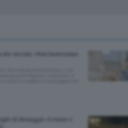
Classifiche
Olgiate e bassa
Le aziende comunicano
S
Podcast
ChiCercaCasa
A
Meteo
S
o dei vaccini: «Non basteranno
Dossier
chi: dosi solo da metà dicembre e «non
Spata accusa la Regione: «Indecente, in
ostretti a scegliere chi proteggere e chi
ight di Menaggio «L’estate è
i»