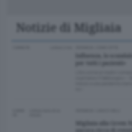
Classifica Serie A Femminile
Frontiera
Erba
Notizie di Migliaia
5 ANNI FA
Lettura 2 min.
CRONACA
/
COMO CITTÀ
Influenza, lo scandal
per tutti i pazienti»
L’Ats scrive ai medici comas
copriranno il fabbisogno» - 
mezzo a una pandemia siamo c
no»
6 ANNI
Lettura meno di un
CRONACA
/
LAGO E VALLI
FA
minuto.
Migliaia alla Green N
ancora ricca di event