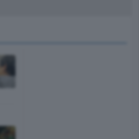
peciali
Cinema
rchivio
kill Alexa