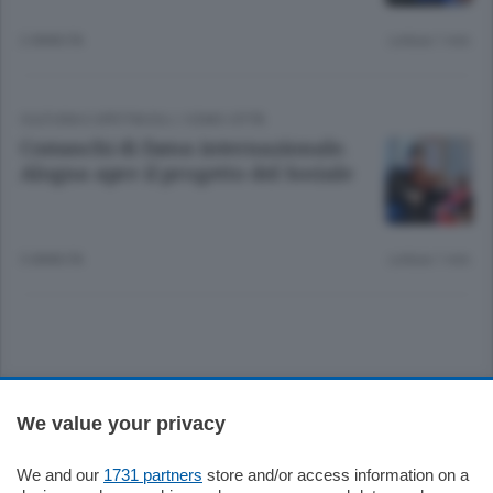
2 ANNI FA
Lettura 1 min.
CULTURA E SPETTACOLI
/
COMO CITTÀ
Comaschi di fama internazionale.
Alogna apre il progetto del Sociale
3 ANNI FA
Lettura 1 min.
Sezioni
We value your privacy
Settimanali
We and our
1731 partners
store and/or access information on a