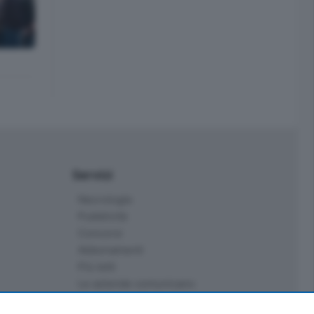
Servizi
Necrologie
Pubblicità
Concorsi
Abbonamenti
Più letti
Le aziende comunicano
Speciali