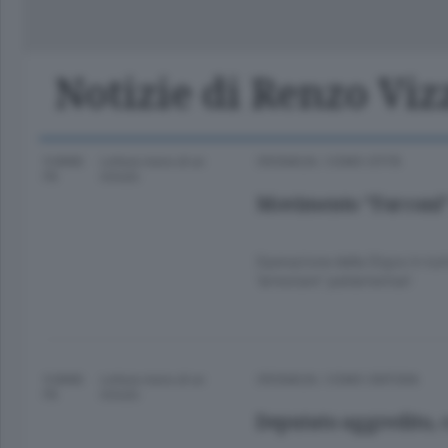
Classifica Serie A Femminile
Frontiera
Erba
Notizie di Renzo Viz
9 ANNI
Lettura meno di un
CRONACA
/
COMO CITTÀ
FA
minuto.
Movimento “Forconi”
Operazione della Digos in tut
“arrestare” parlamentari
9 ANNI
Lettura meno di un
CRONACA
/
COMO CINTURA
FA
minuto.
Deputato aggredito,