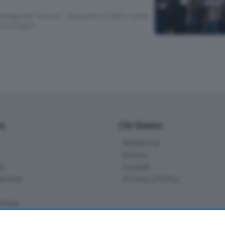
pagni dei “forconi” «Il governo è fallito come
vo vitalizi»
io
Chi Siamo
Redazione
Editore
li
Contatti
ariano
Privacy e Policy
bassa