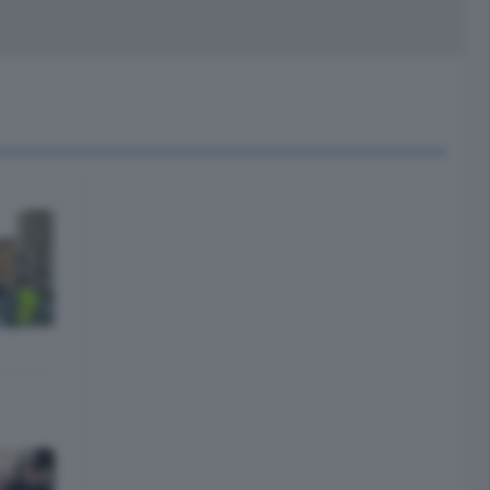
peciali
Cinema
rchivio
kill Alexa