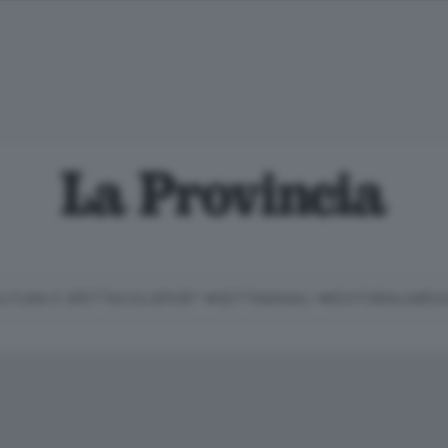
LTURA E SPETTACOLI
SPORT
SETTIMANALI
EDITORIALI
MEDI
Classifica Serie B
Imprese & Lavoro
Cintura
Necrologie
P
Classifica Serie A
Salute & Benessere
Cantù e Mariano
Abbonamenti
P