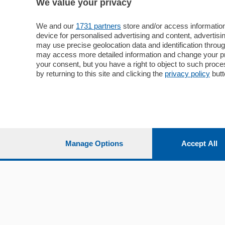
Media Inglese
We value your privacy
Sport
Storie nella Breva
Dirette C
Focus
We and our
1731 partners
store and/or access information
Classifica
device for personalised advertising and content, advert
Up
may use precise geolocation data and identification throu
Notizie C
Dossier
may access more detailed information and change your pre
Classifica
your consent, but you have a right to object to such proc
Classifica
by returning to this site and clicking the
privacy policy
butt
Settimanali
Classifich
L'Ordine
Imprese & Lavoro
Diogene
Salute & Benessere
Frontiera
Manage Options
Accept All
© COPYRIGHT 2026 - La Provincia di Como S.r.l. P. IVA 
riproduzione anche parziale
Iscritta al Registro Imprese di Como al n. 425567 Capita