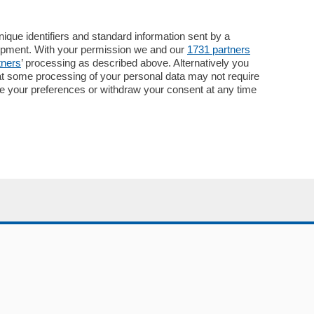
Cinema
ChiCercaCasa
Archivio
que identifiers and standard information sent by a
lopment. With your permission we and our
1731 partners
Meteo
tners
’ processing as described above. Alternatively you
Skill Alexa
at some processing of your personal data may not require
Elezioni 2024
nge your preferences or withdraw your consent at any time