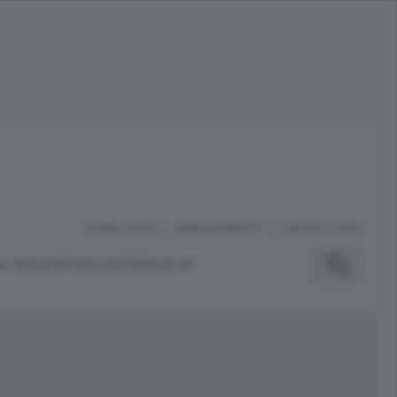
PUBBLICITÀ
ABBONAMENTI
NECROLOGIE
A INGLESE
PODCAST
SERVIZI
ubblicità
iù letti