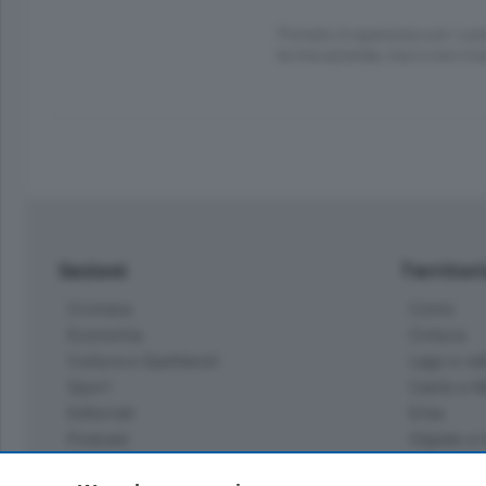
Portato in questura con i com
la mia azienda, ma io non rice
Sezioni
Territor
Cronaca
Como
Economia
Cintura
Cultura e Spettacoli
Lago e val
Sport
Cantù e M
Editoriali
Erba
Podcast
Olgiate e 
Quatar Pass