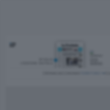
SFOGLIA
OGGI
L’EDIZIONE DIGITALE
SERENO
CRONACA
ECONOMIA
TERRITORIO
CU
Dirette Calcio Como
L'Ordine
Como
Notizie Calcio Como
Diogene
Lago e valli