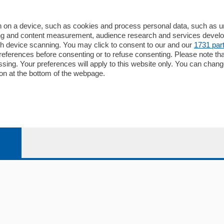
alcio Como
 on a device, such as cookies and process personal data, such as uni
 Serie B
ising and content measurement, audience research and services deve
gh device scanning. You may click to consent to our and our
1731 par
alcio Como
ferences before consenting or to refuse consenting. Please note th
 Serie A
essing. Your preferences will apply to this website only. You can cha
 Serie A Femminile
on at the bottom of the webpage.
e
04178040137 via Giovanni de Simoni 6 – 22100 - E' vietata la
le Sociale Euro 1.050.000 i.v.