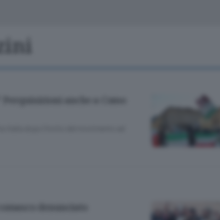
Classifiche
Olgiate e bassa
Le aziende comunicano
S
Podcast
zini
ChiCercaCasa
A
Meteo
S
 Perquisizioni anche a Como
Dossier
ta Italia dopo l’invito del movimento ad
 comasco denunciato