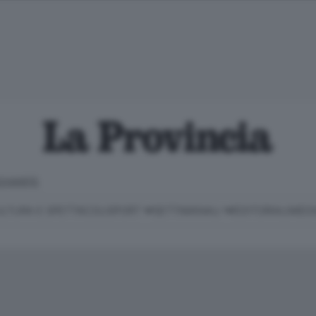
CHIARITE
LTURA E SPETTACOLI
SPORT
SETTIMANALI
EDITORIALI
MEDI
Classifica Serie B
Imprese & Lavoro
Cintura
Necrologie
P
Classifica Serie A
Salute & Benessere
Cantù e Mariano
Abbonamenti
P