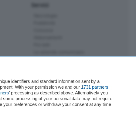
Servizi
Necrologie
Pubblicità
Concorsi
Abbonamenti
Più letti
Le aziende comunicano
Speciali
Cinema
ChiCercaCasa
Archivio
que identifiers and standard information sent by a
lopment. With your permission we and our
1731 partners
Meteo
tners
’ processing as described above. Alternatively you
Skill Alexa
at some processing of your personal data may not require
Elezioni 2024
nge your preferences or withdraw your consent at any time