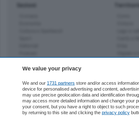
Sezioni
Territor
Cronaca
Como
Economia
Cintura
Cultura e Spettacoli
Lago e val
Sport
Cantù e M
Editoriali
Erba
Podcast
Olgiate e 
Quatar Pass
Media Inglese
We value your privacy
Sport
Storie nella Breva
Dirette C
Focus
We and our
1731 partners
store and/or access information
Classifica
device for personalised advertising and content, advert
Up
may use precise geolocation data and identification throu
Notizie C
Dossier
may access more detailed information and change your pre
Classifica
your consent, but you have a right to object to such proc
Classifica
by returning to this site and clicking the
privacy policy
butt
Settimanali
Classifich
L'Ordine
Imprese & Lavoro