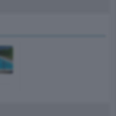
peciali
Cinema
rchivio
kill Alexa