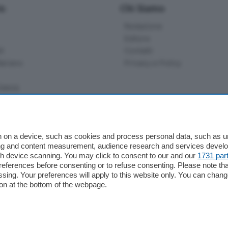
io
Chi Siamo
Redazione
Editore
li
Contatti
ariano
Privacy e Policy
bassa
alcio Como
 on a device, such as cookies and process personal data, such as uni
 Serie B
ising and content measurement, audience research and services deve
gh device scanning. You may click to consent to our and our
1731 par
alcio Como
ferences before consenting or to refuse consenting. Please note th
 Serie A
essing. Your preferences will apply to this website only. You can cha
 Serie A Femminile
on at the bottom of the webpage.
e