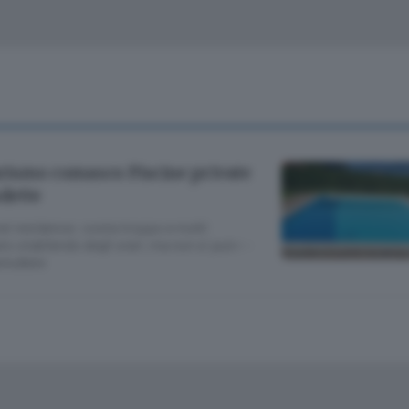
Classifiche
Olgiate e bassa
Le aziende comunicano
S
Podcast
ChiCercaCasa
A
Meteo
S
turismo comasco Piscine private
sdette
Dossier
ei residence: costa troppo e molti
o stabilendo degli orari, ma non si può» -
nnullate