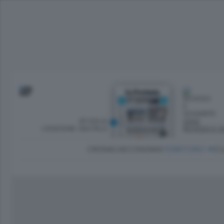
SFOGLIA
OGGI
L’EDIZIONE DIGITALE
ROVESCI E S
CRONACA
ECONOMIA
TERRITORIO
CU
Dirette Calcio Como
L'Ordine
Como
Notizie Calcio Como
Diogene
Lago e valli