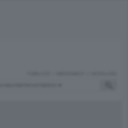
PUBBLICITÀ
ABBONAMENTI
NECROLOGIE
A INGLESE
PODCAST
SERVIZI
ubblicità
iù letti