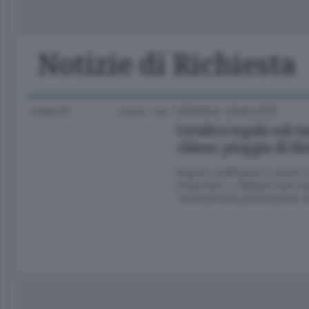
Classifica Serie A Femminile
Frontiera
Erba
Notizie di Richiesta
6 ANNI FA
Lettura 1 min.
CRONACA
/
COMO CITTÀ
Un’altra tegola sul 
chiuse, pioggia di di
Bagnino obbligatorio anche n
rinunciano - «Abbiamo provat
Tantissime le prenotazioni a