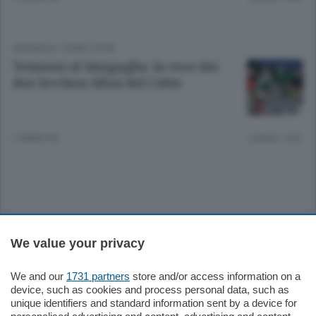
CRONACA
/
COMO CITTÀ
Tensioni al Sinigaglia: la voce dei
due lecchesi tifosi del Celtic
1 ANNO FA
Lettura 1 min.
Sezioni
We value your privacy
Settimanali
We and our
1731 partners
store and/or access information on a
device, such as cookies and process personal data, such as
unique identifiers and standard information sent by a device for
Territorio