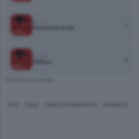
Ep. 2/5
Esecuzione al bar
Ep. 1/5
Soffoco
© RIPRODUZIONE RISERVATA
COMO
ITALIA
CRIMINALITÀ ORGANIZZATA
CRIMINALITÀ