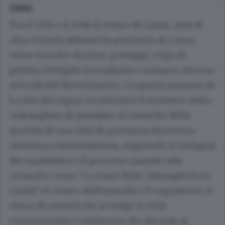
COMO
Tra il 2015 e il 2016 il centro di Cantù, città di
oltre 40mila abitanti in provincia di Como,
viene travolto da risse, pestaggi, colpi di
pistola, bottiglie incendiarie e minacce attorno
ai locali del divertimento. La quarta puntata de
La tela del ragno ricostruisce il tentativo della
‘ndrangheta di prendere il controllo della
movida di una città di provincia attraverso
violenza e intimidazione, seguendo le indagini
dei carabinieri e il processo passato alle
cronache come "Le mani della ‘ndrangheta su
Cantù".Al centro dell’episodio c’è soprattutto il
clima di omertà che avvolge la città:
commercianti e testimoni che davanti ai