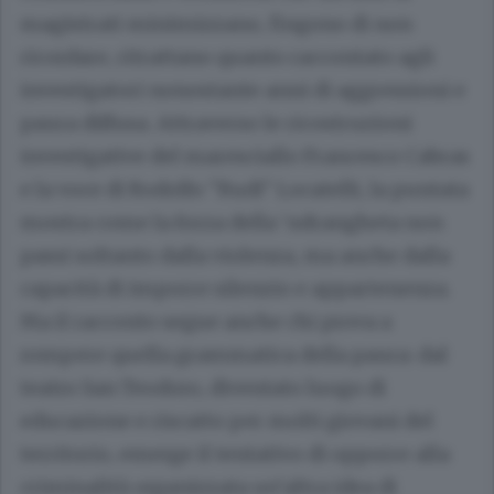
magistrati minimizzano, fingono di non
ricordare, ritrattano quanto raccontato agli
investigatori nonostante anni di aggressioni e
paura diffusa. Attraverso le ricostruzioni
investigative del maresciallo Francesco Cabras
e la voce di Rodolfo "Rudi" Locatelli, la puntata
mostra come la forza della ‘ndrangheta non
passi soltanto dalla violenza, ma anche dalla
capacità di imporre silenzio e appartenenza.
Ma il racconto segue anche chi prova a
rompere quella grammatica della paura: dal
teatro San Teodoro, diventato luogo di
educazione e riscatto per molti giovani del
territorio, emerge il tentativo di opporre alla
criminalità organizzata un’altra idea di