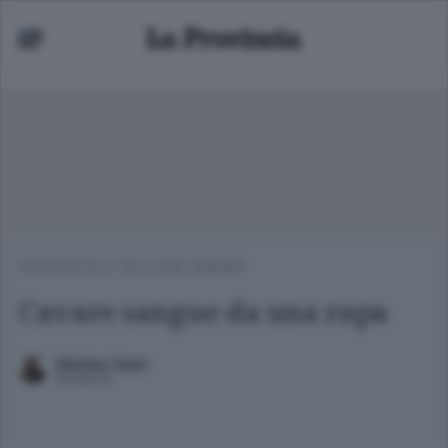
PODCAST
/
LA TELA DEL RAGNO
Cavare sangue da una rapa
Martina Toppi
Redattore