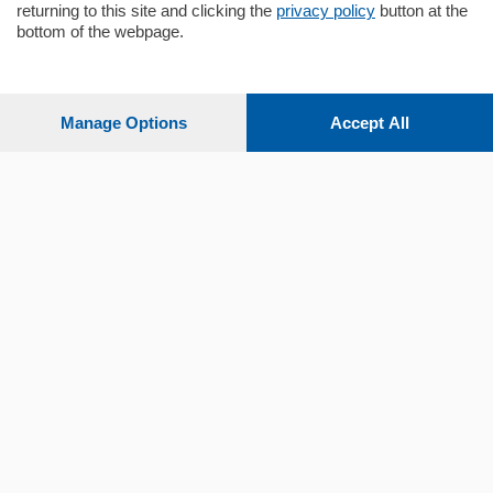
returning to this site and clicking the
privacy policy
button at the
bottom of the webpage.
Sezioni
Settimanali
Manage Options
Accept All
Territorio
Sport
Chi Siamo
Servizi
© COPYRIGHT 2026 - La Provincia di Como S.r.l. P. IVA