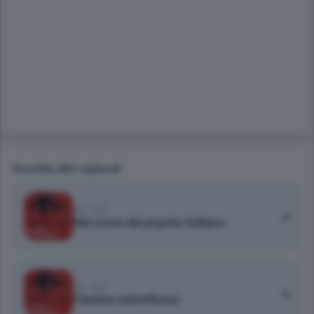
Ascolta altri episodi
Ep. 5/5
Nel nome del popolo italiano
Ep. 3/5
Fiamme nell'officina