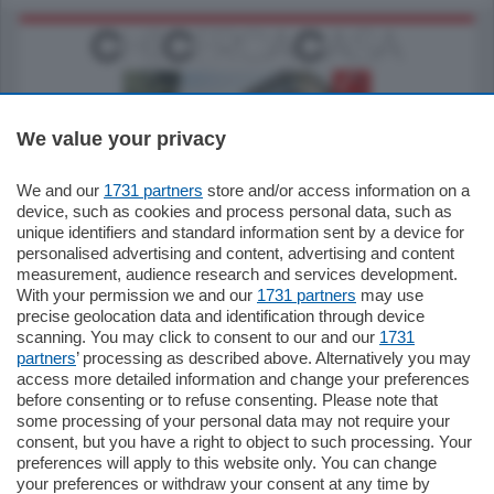
We value your privacy
We and our
1731 partners
store and/or access information on a
795.000
€
device, such as cookies and process personal data, such as
unique identifiers and standard information sent by a device for
Como - Como
personalised advertising and content, advertising and content
Quadrilocale
measurement, audience research and services development.
Zona Como Borghi. Nel complesso di
With your permission we and our
1731 partners
may use
nuova costruzione "JIULIUS" in Classe
precise geolocation data and identification through device
Energetica A2 proponiamo ampio
scanning. You may click to consent to our and our
1731
Quadrilocale …
partners
’ processing as described above. Alternatively you may
mq.
145
locali:
4
access more detailed information and change your preferences
before consenting or to refuse consenting. Please note that
some processing of your personal data may not require your
consent, but you have a right to object to such processing. Your
preferences will apply to this website only. You can change
your preferences or withdraw your consent at any time by