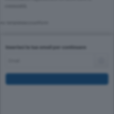
comunità.
no templateaccountform
Inserisci la tua email per continuare
Email