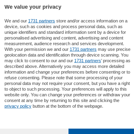
We value your privacy
Territorio
We and our
1731 partners
store and/or access information on a
Sport
device, such as cookies and process personal data, such as
unique identifiers and standard information sent by a device for
personalised advertising and content, advertising and content
Chi Siamo
measurement, audience research and services development.
With your permission we and our
1731 partners
may use precise
geolocation data and identification through device scanning. You
Servizi
may click to consent to our and our
1731 partners
’ processing as
described above. Alternatively you may access more detailed
information and change your preferences before consenting or to
refuse consenting. Please note that some processing of your
personal data may not require your consent, but you have a right
to object to such processing. Your preferences will apply to this
website only. You can change your preferences or withdraw your
© COPYRIGHT 2026 - La Provincia di Como S.r.l. P. IVA
consent at any time by returning to this site and clicking the
04178040137 via Giovanni de Simoni 6 – 22100 - E' vietata
privacy policy
button at the bottom of the webpage.
la riproduzione anche parziale
Iscritta al Registro Imprese di Como al n. 425567 Capitale
Sociale Euro 1.050.000 i.v.