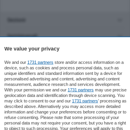
Sezioni
Settimanali
We value your privacy
Territorio
We and our
1731 partners
store and/or access information on a
Sport
device, such as cookies and process personal data, such as
unique identifiers and standard information sent by a device for
personalised advertising and content, advertising and content
Chi Siamo
measurement, audience research and services development.
With your permission we and our
1731 partners
may use precise
geolocation data and identification through device scanning. You
Servizi
may click to consent to our and our
1731 partners
’ processing as
described above. Alternatively you may access more detailed
information and change your preferences before consenting or to
refuse consenting. Please note that some processing of your
personal data may not require your consent, but you have a right
to object to such processing. Your preferences will apply to this