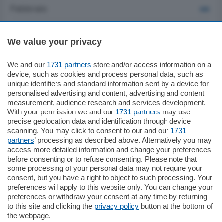
Febbraio
848
Gennaio
839
We value your privacy
We and our
1731 partners
store and/or access information on a
device, such as cookies and process personal data, such as
unique identifiers and standard information sent by a device for
2019
personalised advertising and content, advertising and content
measurement, audience research and services development.
With your permission we and our
1731 partners
may use
Dicembre
841
precise geolocation data and identification through device
scanning. You may click to consent to our and our
1731
Novembre
partners
’ processing as described above. Alternatively you may
883
access more detailed information and change your preferences
before consenting or to refuse consenting. Please note that
Ottobre
847
some processing of your personal data may not require your
consent, but you have a right to object to such processing. Your
Settembre
826
preferences will apply to this website only. You can change your
preferences or withdraw your consent at any time by returning
Agosto
to this site and clicking the
privacy policy
button at the bottom of
828
the webpage.