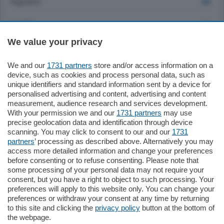
Agosto
692
Luglio
720
We value your privacy
Giugno
742
We and our
1731 partners
store and/or access information on a
Maggio
853
device, such as cookies and process personal data, such as
unique identifiers and standard information sent by a device for
Aprile
802
personalised advertising and content, advertising and content
measurement, audience research and services development.
With your permission we and our
Marzo
1731 partners
may use
826
precise geolocation data and identification through device
scanning. You may click to consent to our and our
1731
Febbraio
704
partners
’ processing as described above. Alternatively you may
access more detailed information and change your preferences
Gennaio
before consenting or to refuse consenting. Please note that
775
some processing of your personal data may not require your
consent, but you have a right to object to such processing. Your
preferences will apply to this website only. You can change your
preferences or withdraw your consent at any time by returning
to this site and clicking the
privacy policy
button at the bottom of
2020
the webpage.