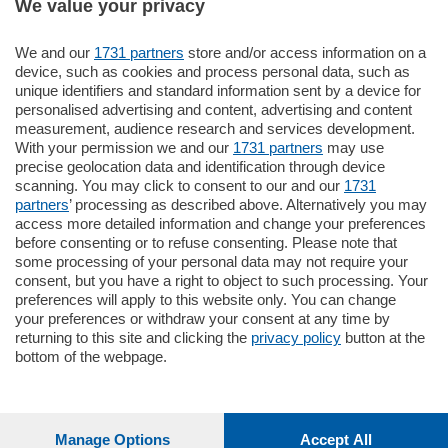
We value your privacy
We and our
1731 partners
store and/or access information on a
795.000
€
device, such as cookies and process personal data, such as
unique identifiers and standard information sent by a device for
Como - Como
personalised advertising and content, advertising and content
Quadrilocale
measurement, audience research and services development.
Zona Como Borghi. Nel complesso di
With your permission we and our
1731 partners
may use
nuova costruzione "JIULIUS" in Classe
precise geolocation data and identification through device
Energetica A2 proponiamo ampio
scanning. You may click to consent to our and our
1731
Quadrilocale …
partners
’ processing as described above. Alternatively you may
mq.
145
locali:
4
access more detailed information and change your preferences
before consenting or to refuse consenting. Please note that
some processing of your personal data may not require your
consent, but you have a right to object to such processing. Your
preferences will apply to this website only. You can change
your preferences or withdraw your consent at any time by
returning to this site and clicking the
privacy policy
button at the
bottom of the webpage.
Sezioni
Settimanali
Manage Options
Accept All