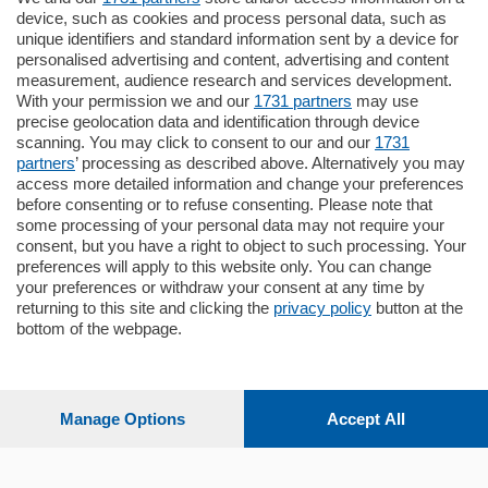
185.000
€
device, such as cookies and process personal data, such as
unique identifiers and standard information sent by a device for
Cernobbio - Como
personalised advertising and content, advertising and content
Appartamento
measurement, audience research and services development.
Situato nella tranquilla frazione di Piazza
With your permission we and our
1731 partners
may use
Santo Stefano, in un contesto riservato e a
precise geolocation data and identification through device
pochi minuti …
scanning. You may click to consent to our and our
1731
partners
’ processing as described above. Alternatively you may
mq.
80
access more detailed information and change your preferences
before consenting or to refuse consenting. Please note that
some processing of your personal data may not require your
consent, but you have a right to object to such processing. Your
preferences will apply to this website only. You can change
your preferences or withdraw your consent at any time by
returning to this site and clicking the
privacy policy
button at the
bottom of the webpage.
Sezioni
Settimanali
Manage Options
Accept All
Territorio