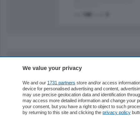
appartamento all'ultimo piano di uno
stabile signorile …
mq.
140
locali:
5
We value your privacy
Sezioni
Territor
Cronaca
Como
We and our
1731 partners
store and/or access information
device for personalised advertising and content, advert
Economia
Cintura
may use precise geolocation data and identification throu
Cultura e Spettacoli
Lago e val
may access more detailed information and change your pre
Sport
Cantù e M
your consent, but you have a right to object to such proc
Editoriali
Erba
by returning to this site and clicking the
privacy policy
butt
Podcast
Olgiate e 
Quatar Pass
Media Inglese
Sport