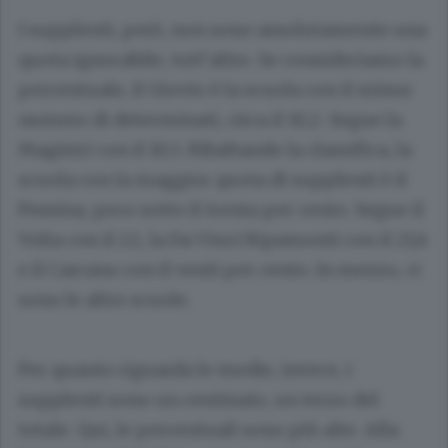
I supplenti, però, non sono assolutamente una
quota ignorabile, tutt’altro. Se consideriamo la
percentuale, il Giovio è la scuola con il minor
numero di determinati, circa il 10,2. Segue la
Magistri con il 10,5. Ribaltando la classifica, la
scuola con la maggior quota di supplenti è il
Pessina, poco sotto il trenta per cento. Segue il
Volta con il 22, la Da Vinci Ripamonti con il 21,6
e il Carcano con il venti per cento. In mezzo, ci
sono le altre scuole.
Per quanto riguarda le medie, invece, i
supplenti sono un centinaio, un terzo del
totale. Qui, le percentuali sono più alte. Alla