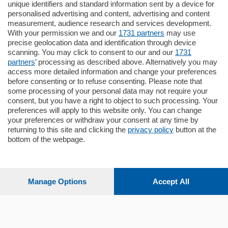
unique identifiers and standard information sent by a device for
Como - Como
personalised advertising and content, advertising and content
Plurilocale
measurement, audience research and services development.
in zona residenziale e tranquilla,
With your permission we and our
1731 partners
may use
proponiamo prestigioso e luminoso
precise geolocation data and identification through device
appartamento all'ultimo piano di uno
scanning. You may click to consent to our and our
1731
stabile signorile …
partners
’ processing as described above. Alternatively you may
mq.
140
locali:
5
access more detailed information and change your preferences
before consenting or to refuse consenting. Please note that
some processing of your personal data may not require your
consent, but you have a right to object to such processing. Your
preferences will apply to this website only. You can change
your preferences or withdraw your consent at any time by
returning to this site and clicking the
privacy policy
button at the
bottom of the webpage.
Sezioni
Settimanali
Manage Options
Accept All
Territorio
Sport