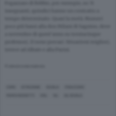
Fogazzaro di Rebbio, per esempio, su 31
insegnanti, quindici hanno un contratto a
tempo determinato. Quasi la metà. Numeri
poco più bassi alla don Milani di Sagnino, dove
a novembre di quest’anno su trentacinque
professori, 13 sono precari. Situazioni migliori,
invece ad Albate e alla Parini.
© RIPRODUZIONE RISERVATA
COMO
ISTRUZIONE
SCUOLA
FOGAZZARO
MARCO BUSSETTI
CISL
UIL
UIL SCUOLA