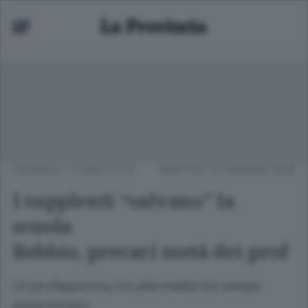
CRONACA
/
COMO CITTÀ
MARTEDÌ 22 GENNAIO 2019
I supplenti “salvano” la
scuola
Rebbio, precari metà dei prof
Un professore su tre alle medie è a tempo
determinato