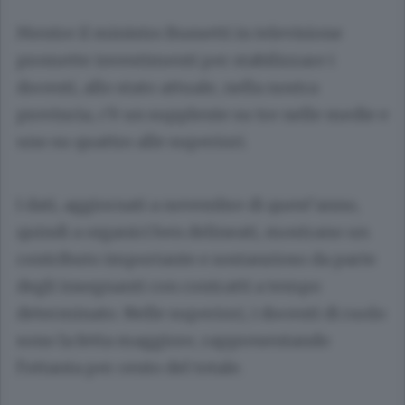
Mentre il ministro Bussetti in televisione
promette investimenti per stabilizzare i
docenti, allo stato attuale, nella nostra
provincia, c’è un supplente su tre nelle medie e
uno su quattro alle superiori.
I dati, aggiornati a novembre di quest’anno,
quindi a organici ben delineati, mostrano un
contributo importante e sostanzioso da parte
degli insegnanti con contratti a tempo
determinato. Nelle superiori, i docenti di ruolo
sono la fetta maggiore, rappresentando
l’ottanta per cento del totale.