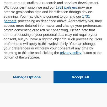
Plurilocale
measurement, audience research and services development.
in zona residenziale e tranquilla,
With your permission we and our
1731 partners
may use
proponiamo prestigioso e luminoso
precise geolocation data and identification through device
appartamento all'ultimo piano di uno
scanning. You may click to consent to our and our
1731
stabile signorile …
partners
’ processing as described above. Alternatively you may
mq.
140
locali:
5
access more detailed information and change your preferences
before consenting or to refuse consenting. Please note that
some processing of your personal data may not require your
consent, but you have a right to object to such processing. Your
preferences will apply to this website only. You can change
your preferences or withdraw your consent at any time by
returning to this site and clicking the
privacy policy
button at the
Sezioni
bottom of the webpage.
Settimanali
Manage Options
Accept All
Territorio
Sport