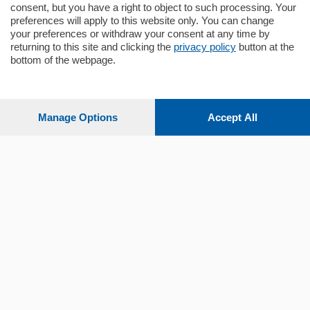
consent, but you have a right to object to such processing. Your
preferences will apply to this website only. You can change
your preferences or withdraw your consent at any time by
returning to this site and clicking the
privacy policy
button at the
bottom of the webpage.
Sezioni
Settimanali
Manage Options
Accept All
Territorio
Sport
Chi Siamo
Servizi