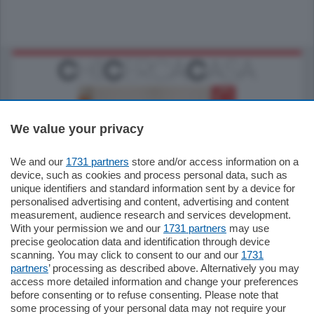
We value your privacy
We and our
1731 partners
store and/or access information on a
185.000
€
device, such as cookies and process personal data, such as
unique identifiers and standard information sent by a device for
Cernobbio - Como
personalised advertising and content, advertising and content
Appartamento
measurement, audience research and services development.
Situato nella tranquilla frazione di Piazza
With your permission we and our
1731 partners
may use
Santo Stefano, in un contesto riservato e a
precise geolocation data and identification through device
pochi minuti …
scanning. You may click to consent to our and our
1731
partners
’ processing as described above. Alternatively you may
mq.
80
access more detailed information and change your preferences
before consenting or to refuse consenting. Please note that
some processing of your personal data may not require your