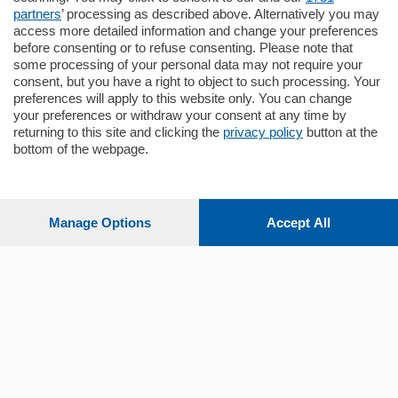
Quadrilocale …
partners
’ processing as described above. Alternatively you may
mq.
145
locali:
4
access more detailed information and change your preferences
before consenting or to refuse consenting. Please note that
some processing of your personal data may not require your
consent, but you have a right to object to such processing. Your
preferences will apply to this website only. You can change
your preferences or withdraw your consent at any time by
returning to this site and clicking the
privacy policy
button at the
bottom of the webpage.
Sezioni
Settimanali
Manage Options
Accept All
Territorio
Sport
Chi Siamo