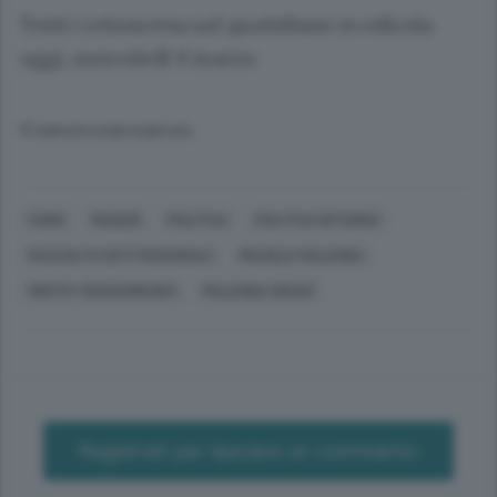
Tutti i retroscena sul quotidiano in edicola
oggi, mercoledì 9 marzo
© RIPRODUZIONE RISERVATA
COMO
MUGGIÒ
POLITICA
POLITICA INTERNA
RACCOLTA DATI PERSONALI
MICHELE MALERBA
DMITRY GERASIMENKO
MALERBA GROUP
Registrati per lasciare un commento