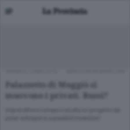
CRONACA
/
COMO CITTÀ
MERCOLEDÌ 09 MARZO 2016
Palazzetto di Muggiò si
muovono i privati. Russi?
Imprenditore comasco studia un progetto da
poter sottoporre a possibili investitori