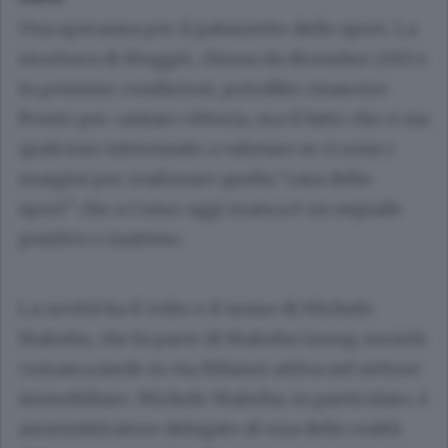
Una speranza per il palazzetto dello sport. La
struttura di Muggiò, chiusa da dicembre 2013 e
in pessime condizioni, potrebbe rinascere.
Presto per cantare vittoria, ma il fatto che ci sia
qualcuno interessato a valutare se ci sono i
margini per realizzare quella “casa dello
sport” che a Como oggi manca è un segnale
positivo e inatteso.
La novità ha il volto e il nome di
Michele
Malerba
, che fa parte di Malerba Group, società
comasca (sede in via Milano) attiva nel settore
immobiliare. Michele Malerba, in particolare, è
amministratore delegato di una delle realtà