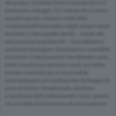
del gruppo, la Italian Trust Company. Ieri si è
presentato a Muggiò. Si è trattato di un primo
sopralluogo per rendersi conto delle
condizioni dell’immobile e degli attigui campi
da tennis. L’idea sarebbe quella - stando alle
informazioni trapelate ieri - di predisporre
una bozza di progetto da sottoporre a possibili
investitori. E dal momento che Malerba vanta
solidi contatti con operatori russi, si è subito
iniziato a fantasticare su un possibile
interessamento per il palazzetto di Muggiò da
parte di
Dmitry Gerasimenko
, facoltoso
proprietario della Pallacanestro Cantù, ipotesi
che in realtà non ha trovato alcuna conferma.