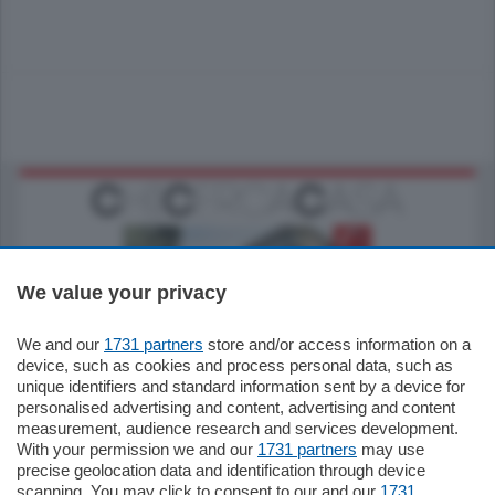
We value your privacy
We and our
1731 partners
store and/or access information on a
795.000
€
device, such as cookies and process personal data, such as
unique identifiers and standard information sent by a device for
Como - Como
personalised advertising and content, advertising and content
Quadrilocale
measurement, audience research and services development.
Zona Como Borghi. Nel complesso di
With your permission we and our
1731 partners
may use
nuova costruzione "JIULIUS" in Classe
precise geolocation data and identification through device
Energetica A2 proponiamo ampio
scanning. You may click to consent to our and our
1731