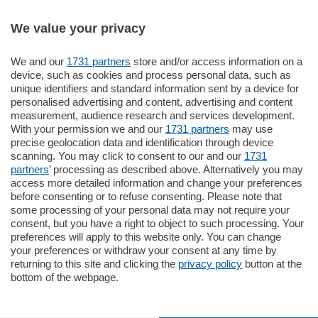
We value your privacy
We and our
1731 partners
store and/or access information on a
185.000
€
device, such as cookies and process personal data, such as
unique identifiers and standard information sent by a device for
Cernobbio - Como
personalised advertising and content, advertising and content
Appartamento
measurement, audience research and services development.
Situato nella tranquilla frazione di Piazza
With your permission we and our
1731 partners
may use
Santo Stefano, in un contesto riservato e a
precise geolocation data and identification through device
pochi minuti …
scanning. You may click to consent to our and our
1731
partners
’ processing as described above. Alternatively you may
mq.
80
access more detailed information and change your preferences
before consenting or to refuse consenting. Please note that
some processing of your personal data may not require your
consent, but you have a right to object to such processing. Your
preferences will apply to this website only. You can change
your preferences or withdraw your consent at any time by
returning to this site and clicking the
privacy policy
button at the
bottom of the webpage.
Sezioni