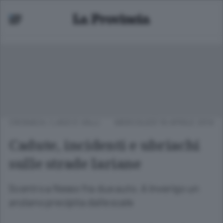
CRONACA
/
LAGO E VALLI
MERCOLEDÌ 16 APRILE 2014
Cadute, incidenti e ubriachi
sulle strade lariane
Scontro a Nesso fra due auto. A Inverigo un
anziano precipita dalle scale