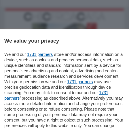
We value your privacy
We and our
1731 partners
store and/or access information on a
795.000
€
device, such as cookies and process personal data, such as
unique identifiers and standard information sent by a device for
Como - Como
personalised advertising and content, advertising and content
Quadrilocale
measurement, audience research and services development.
Zona Como Borghi. Nel complesso di
With your permission we and our
1731 partners
may use
nuova costruzione "JIULIUS" in Classe
precise geolocation data and identification through device
Energetica A2 proponiamo ampio
scanning. You may click to consent to our and our
1731
Quadrilocale …
partners
’ processing as described above. Alternatively you may
mq.
145
locali:
4
access more detailed information and change your preferences
before consenting or to refuse consenting. Please note that
some processing of your personal data may not require your
consent, but you have a right to object to such processing. Your
preferences will apply to this website only. You can change