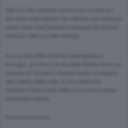
Alle 6,55 del mattino invece uno scontro fra
due auto sulla statale 583 a Nesso: per fortuna i
danni sono stati limitati e nessuno ha dovuto
ricorrere alle cure dei sanitari.
Poco prima delle 8 invece emergenza a
Inverigo, al civico 4 di via delle Molere dove un
anziano di 79 anni è rimasto ferito in seguito
alla caduta dalla scale. E una caduta ha
richiesto l’intervento della Croce rossa anche
San Fedele Intelvi.
© RIPRODUZIONE RISERVATA