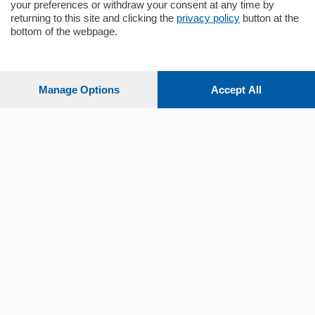
your preferences or withdraw your consent at any time by
returning to this site and clicking the
privacy policy
button at the
bottom of the webpage.
Sezioni
Settimanali
Manage Options
Accept All
Territorio
Sport
Chi Siamo
Servizi