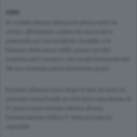
COMO
Si va dalla donna ubriaca in piena notte in
centro, all’anziano caduto da una scala e
passando per un incidente stradale. é il
bilancio della sera e delle prime ore del
mattino nel Comasco, con molti interventi del
118 ma nessuno particolarmente grave.
Il primo allarme poco dopo le due di notte in
piazzale Anna Frank in città dove una donna di
47 anni è stata trovata vittima di una
intossicazione etilica. E’ stata portata in
ospedale.