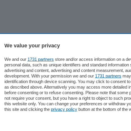
We value your privacy
We and our
1731 partners
store and/or access information on a d
personal data, such as unique identifiers and standard information 
advertising and content, advertising and content measurement, au
development. With your permission we and our
1731 partners
may 
identification through device scanning. You may click to consent t
as described above. Alternatively you may access more detailed 
before consenting or to refuse consenting. Please note that some
not require your consent, but you have a right to object to such pro
this website only. You can change your preferences or withdraw yo
this site and clicking the
privacy policy
button at the bottom of the