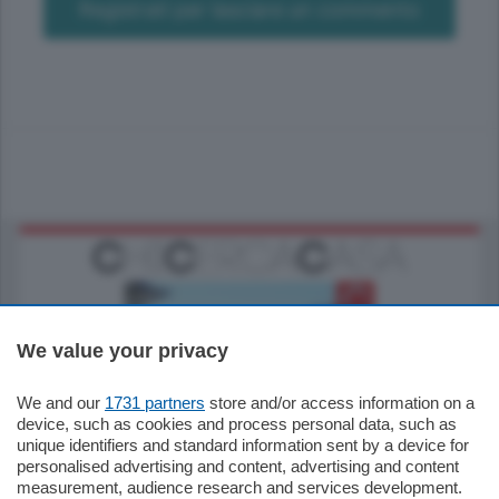
Registrati per lasciare un commento
We value your privacy
We and our
1731 partners
store and/or access information on a
770.000
€
device, such as cookies and process personal data, such as
unique identifiers and standard information sent by a device for
Como - Como
personalised advertising and content, advertising and content
Plurilocale
measurement, audience research and services development.