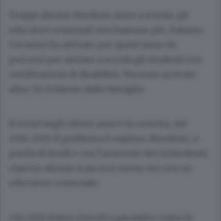
Troppi alunni chiedono aiuto a scuola, gli
educatori comunali non bastano più. Palazzo
Cernezzi ha attivato per quest’anno 94
percorsi per aiutare a scuola gli studenti con
certificazioni di disabilità. Ma sono arrivate
altre 56 richieste dalle famiglie.
Il trend negli ultimi anni è in crescita, nel
2014-2015 il problema è esploso. Risultato, a
parità di fondi e con l’aumento dei richiedenti,
ciascun alunno trascorre meno ore con un
educatore comunale.
«In città siamo riusciti a garantire come lo