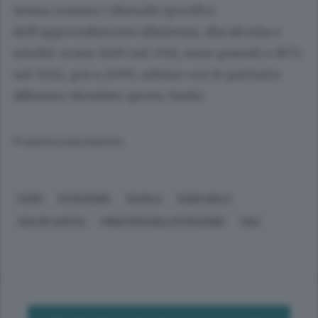
Senza contare i disturbi specifici
dell’apprendimento (dislessia, discalculia e
simili): erano 1430 nel 2011, sono passati a 1872
nel 2012, poi a 2090, adesso con le paritarie
abbiamo sfondato quota 3mila.
© RIPRODUZIONE RISERVATA
COMO
ISTRUZIONE
SCUOLA
GUIDO GRILLI
ADA DE SANTIS
MINISTERO DELL'ISTRUZIONE
CISL