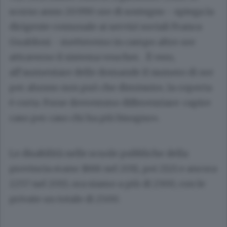
scorso anno 20.990 ore di sostegno - spiega la
dirigente comunale ai servizi sociali
Franca
Gualdoni
- metteremo in campo altre ore
attraverso il sistema voucher. . È vero,
all’aumentare delle domande il numero di ore
per alunno non può che diminuire, la coperta
è corta. Forse dovremmo differenziare: capire
caso per caso chi ha più bisogno».
Le disabilità nelle scuole pubbliche della
provincia erano 1888 nel 2011, poi 2121 e ancora
2257 nel 2013, ora siamo a più di 2300, con le
private un totale di 2500.