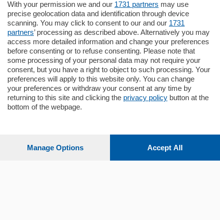
in zona residenziale e tranquilla,
With your permission we and our
1731 partners
may use
proponiamo prestigioso e luminoso
precise geolocation data and identification through device
appartamento all'ultimo piano di uno
scanning. You may click to consent to our and our
1731
stabile signorile …
partners
’ processing as described above. Alternatively you may
mq.
140
locali:
5
access more detailed information and change your preferences
before consenting or to refuse consenting. Please note that
some processing of your personal data may not require your
consent, but you have a right to object to such processing. Your
preferences will apply to this website only. You can change
your preferences or withdraw your consent at any time by
returning to this site and clicking the
privacy policy
button at the
bottom of the webpage.
Sezioni
Settimanali
Manage Options
Accept All
Territorio
Sport
Chi Siamo