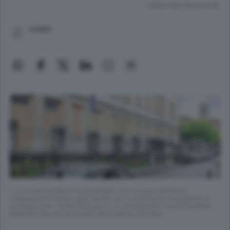
Lettura meno di un minuto.
COMO
1 La scuola media di via Brambilla, che fa capo all’istituto
comprensivo Como Lago: anche qui la carenza di insegnanti di
sostegno per i bimbi dislessici è un problema2 Franca Gualdoni,
dirigente dei servizi sociali del Comune di Como