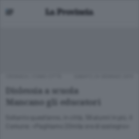
CRONACA
/
COMO CITTÀ
SABATO 24 GENNAIO 2015
Dislessia a scuola
Mancano gli educatori
Soltanto quest’anno, in città, 56 alunni in più. Il
Comune: «Paghiamo 20mila ore di sostegno»