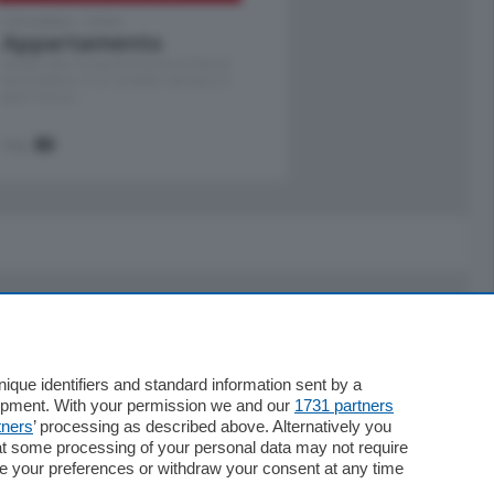
Cernobbio - Como
Appartamento
Situato nella tranquilla frazione di Piazza
Santo Stefano, in un contesto riservato e a
pochi minuti …
mq.
80
Servizi
Necrologie
que identifiers and standard information sent by a
lopment. With your permission we and our
1731 partners
Pubblicità
tners
’ processing as described above. Alternatively you
Concorsi
at some processing of your personal data may not require
Abbonamenti
nge your preferences or withdraw your consent at any time
Più letti