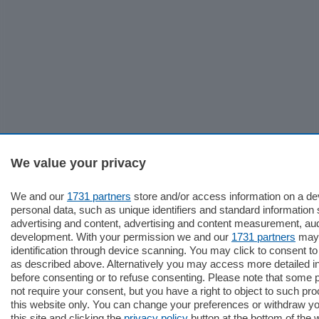
We value your privacy
We and our
1731 partners
store and/or access information on a d
personal data, such as unique identifiers and standard information 
advertising and content, advertising and content measurement, au
development. With your permission we and our
1731 partners
may 
identification through device scanning. You may click to consent t
as described above. Alternatively you may access more detailed 
before consenting or to refuse consenting. Please note that some
not require your consent, but you have a right to object to such pro
this website only. You can change your preferences or withdraw yo
this site and clicking the
privacy policy
button at the bottom of the