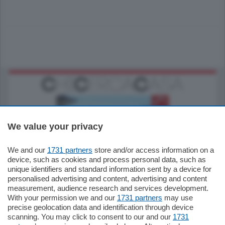
We value your privacy
We and our
1731 partners
store and/or access information on a
770.000
€
device, such as cookies and process personal data, such as
unique identifiers and standard information sent by a device for
Como - Como
personalised advertising and content, advertising and content
Plurilocale
measurement, audience research and services development.
in zona residenziale e tranquilla,
With your permission we and our
1731 partners
may use
proponiamo prestigioso e luminoso
precise geolocation data and identification through device
appartamento all'ultimo piano di uno
scanning. You may click to consent to our and our
1731
stabile signorile …