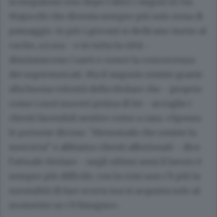
scompaiono uno dopo l’altro i negozi in via
Majocchi che diventa sempre più solo zona di
passaggio. In più i giovani si dedicano meno al
cucito, a Lora - e in tutta la città -
diminuiscono i sarti e cresce la concorrenza
dei supermercati. Ma il negozio resiste grazie
alla buona volontà della titolare che - proprio
come i suoi suoceri prima di lei - accoglie i
clienti facendoli sentire come a casa. «Spesso
le persone dicono: “Menomale che resiste la
merceria” e abbiamo clienti affezionati - dice
l’attuale titolare - negli ultimi anni il lavoro è
sempre più difficile, con la crisi non c’è più la
mentalità di fare scorta ma si acquista solo al
momento se c’è bisogno».