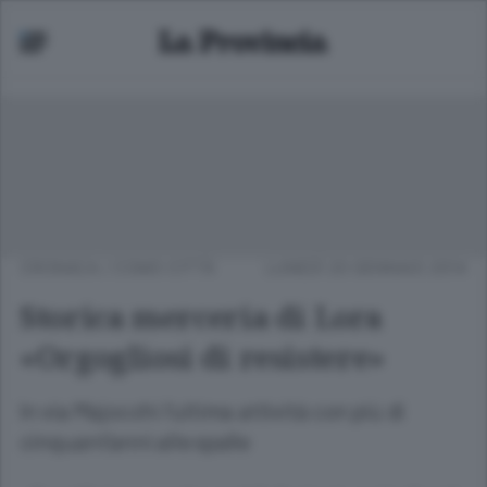
CRONACA
/
COMO CITTÀ
LUNEDÌ 20 GENNAIO 2014
Storica merceria di Lora
«Orgogliosi di resistere»
In via Majocchi l’ultima attività con più di
cinquant’anni alle spalle