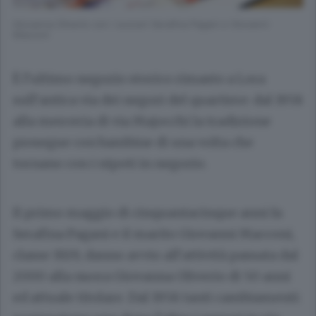
Giovanna Oliverio con i suoceri Serafina Pagani e Giovanni
Macconi
È l’ultimo negozio storico rimasto a Lora
sull’antica via dei negozi del quartiere: dal 1958
alla merceria di via Majocchi la tradizione
prosegue con bambine di una volta che
tornano con i nipoti in negozio.
Il primo maggio di cinquantacinque anni fa
Serafina Pagani
e il marito
Giovanni Macconi
,
classe 1929, danno avvio all’attività passata dal
2000 alla nuora
Giovanna Oliverio
di 50 anni
ed attuale titolare. Dal 1958 tanti cambiamenti: