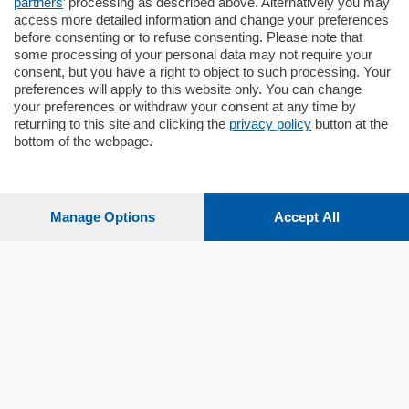
partners
’ processing as described above. Alternatively you may
mq.
140
locali:
5
access more detailed information and change your preferences
before consenting or to refuse consenting. Please note that
some processing of your personal data may not require your
consent, but you have a right to object to such processing. Your
preferences will apply to this website only. You can change
your preferences or withdraw your consent at any time by
returning to this site and clicking the
privacy policy
button at the
bottom of the webpage.
Sezioni
Settimanali
Manage Options
Accept All
Territorio
Sport
Chi Siamo
Servizi