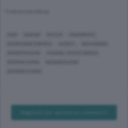
© RIPRODUZIONE RISERVATA
COMO
SEREGNO
POLITICA
CONCORRENZA
INFORMAZIONE D'IMPRESA
ACQUISTI
BENI CONSUMO
GRANDI MAGAZZINI
ECONOMIA, AFFARI E FINANZA
SERAFINA PAGANI
GIOVANNI MACCONI
GIOVANNA OLIVERIO
Registrati per lasciare un commento