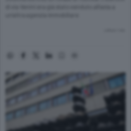
di via Venini era già stato venduto all’asta a
un’altra agenzia immobiliare
Lettura 1 min.