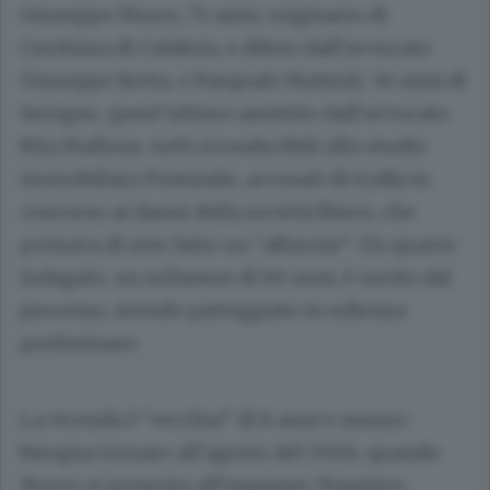
Giuseppe Murro
, 75 anni, originario di
Cerchiara di Calabria, e difeso dall’avvocato
Giuseppe Botta
, e
Pasquale Mattioli
, 56 anni di
Seregno, quest’ultimo assistito dall’avvocato
Rita Mallone
, tutti riconducibili allo studio
immobiliare Fontanile, accusati di truffa in
concorso ai danni della società Ibisco, che
pensava di aver fatto un “affarone”. Un quarto
indagato, un milanese di 60 anni, è uscito dal
processo, avendo patteggiato in udienza
preliminare.
La vicenda è “vecchia” di 8 anni e mezzo:
bisogna tornare all’agosto del 2006, quando
Murro si presenta all’ingegner
Massimo