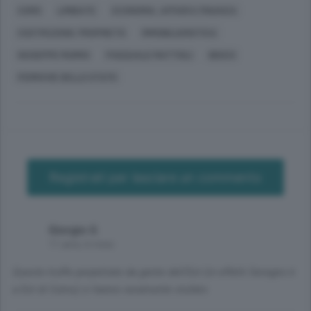
COMO
LIMBIATE
ECONOMIA, AFFARI E FINANZA
COSTRUZIONI, PROPRIETÀ
IMMOBILIARISTICA
GIUSEPPE MURRO
PASQUALE MATTIOLI
IBISCO
FERROVIE DELLO STATO
Registrati per lasciare un commento
Giorgio G
11 anni, 6 mesi
Queste truffe perpetrate da gente dell'Est (in effetti Seregno è
a Est di Como) ci hanno veramente stufato