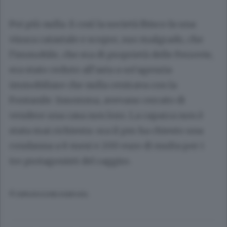
Poi più nulla. E così la società Ibisco fa una
visura catastale e scopre, suo malgrado, che
l’immobile, che era di proprietà delle Ferrovie,
era stato ceduto all’asta a un’agenzia
immobiliare che nulla centrava con la
Fontanile. Insomma, avevano cercato di
vendere una casa non loro. La caparra non è
stata mai richiesta: ora il pm ha chiesto una
condanna a 8 mesi e 200 euro di multa per i
tre protagonisti del raggiro.
© RIPRODUZIONE RISERVATA