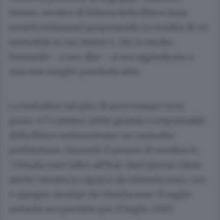
Seveso
, tecnico di fiducia della Ibisco (una
società milanese) proponendo la vendita di un
immobile in via Venini 5, che lo studio
Fontanile - a suo dire - si era aggiudicato a
una non meglio precisata asta.
La trattativa nel giro di poco tempo va in
porto: è l’1 ottobre 2006 quando i responsabili
della Ibisco sottoscrivono un contratto
preliminare, fissando il prezzo di vendita in
730mila euro (oltre all’Iva). Quel giorno viene
anche versata la caparra da 200mila euro, con
4 assegni circolari da 50mila euro. Il rogito
notarile era previsto per il luglio 2007.