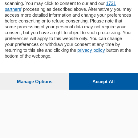
appartamento all'ultimo piano di uno
scanning. You may click to consent to our and our
1731
stabile signorile …
partners
’ processing as described above. Alternatively you may
mq.
140
locali:
5
access more detailed information and change your preferences
before consenting or to refuse consenting. Please note that
some processing of your personal data may not require your
consent, but you have a right to object to such processing. Your
preferences will apply to this website only. You can change
your preferences or withdraw your consent at any time by
returning to this site and clicking the
privacy policy
button at the
bottom of the webpage.
Sezioni
Settimanali
Manage Options
Accept All
Territorio
Sport
Chi Siamo