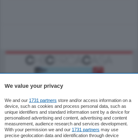
We value your privacy
We and our
1731 partners
store and/or access information on a
770.000
€
device, such as cookies and process personal data, such as
unique identifiers and standard information sent by a device for
Como - Como
personalised advertising and content, advertising and content
Plurilocale
measurement, audience research and services development.
in zona residenziale e tranquilla,
With your permission we and our
1731 partners
may use
proponiamo prestigioso e luminoso
precise geolocation data and identification through device