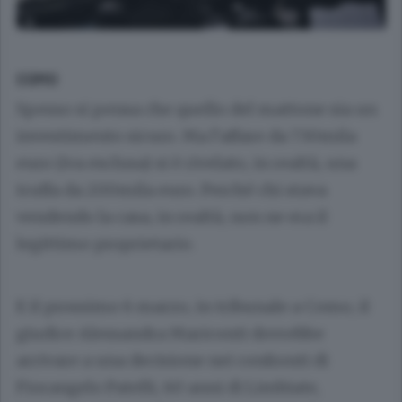
COMO
Spesso si pensa che quello del mattone sia un
investimento sicuro. Ma l’affare da 730mila
euro (iva esclusa) si è rivelato, in realtà, una
truffa da 200mila euro. Perché chi stava
vendendo la casa, in realtà, non ne era il
legittimo proprietario.
E il prossimo 6 marzo, in tribunale a Como, il
giudice
Alessandra Mariconti
dovrebbe
arrivare a una decisione nei confronti di
Fiorangelo Patelli
, 60 anni di Limbiate,