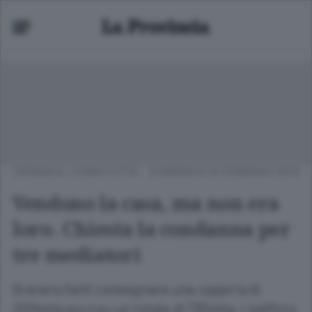
CRONACA
/
COMO CITTÀ
DOMENICA 01 FEBBRAIO 2015
Vendono la casa, ma non era
loro. Chiesta la condanna per
tre mediatori
Si erano fatti consegnare una caparra di
200mila euro su un totale di 730mila. L’edificio