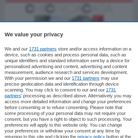
We value your privacy
We and our
1731 partners
store and/or access information on a
795.000
€
device, such as cookies and process personal data, such as
unique identifiers and standard information sent by a device for
Como - Como
personalised advertising and content, advertising and content
Quadrilocale
measurement, audience research and services development.
Zona Como Borghi. Nel complesso di
With your permission we and our
1731 partners
may use
nuova costruzione "JIULIUS" in Classe
precise geolocation data and identification through device
Energetica A2 proponiamo ampio
scanning. You may click to consent to our and our
1731
Quadrilocale …
partners
’ processing as described above. Alternatively you may
mq.
145
locali:
4
access more detailed information and change your preferences
before consenting or to refuse consenting. Please note that
some processing of your personal data may not require your
consent, but you have a right to object to such processing. Your
preferences will apply to this website only. You can change
your preferences or withdraw your consent at any time by
returning to this site and clicking the
privacy policy
button at the