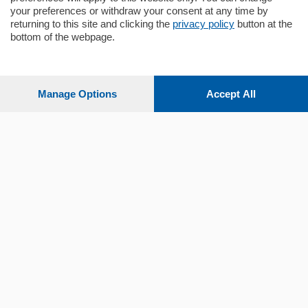
your preferences or withdraw your consent at any time by
returning to this site and clicking the
privacy policy
button at the
bottom of the webpage.
Sezioni
Settimanali
Manage Options
Accept All
Territorio
Sport
Chi Siamo
Servizi