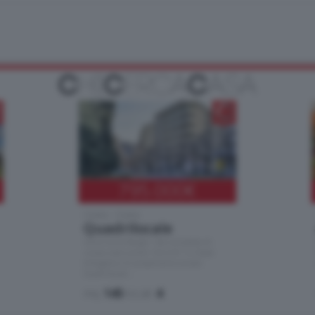
795.000
€
Como - Como
Quadrilocale
Zona Como Borghi. Nel complesso di
nuova costruzione "JIULIUS" in Classe
Energetica A2 proponiamo ampio
Quadrilocale …
mq.
145
locali:
4