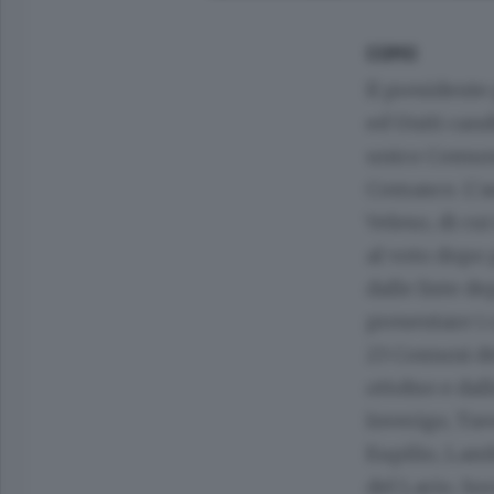
COMO
Il president
ed Uniti cand
unico Comune
Comasco. L’as
Veleso, di cu
al voto dopo
dalle liste d
presentare i 
23 Comuni del
ottobre e dal
Inverigo, Tav
Eupilio, Lamb
del Lario, So