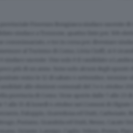
e provinciale Fiorenzo Bongiasca sindaco uscente d
idato sindaco a Trezzone, quattro liste per 306 elett
 commissariato, e tre in corsa per diventare sindac
sessore al Turismo di Como, Livia Cioffi, si è rican
i è sindaco uscente. Uno solo è il candidato a Lamb
 poco più di un anno. Sono solo alcuni degli spunti
epositate entro le 12 di sabato 4 settembre, termine 
candidati alle elezioni comunali del 3 e 4 ottobre 202
la provincia di Como. Urne aperte dalle 7 alle 23 d
le 7 alle 15 di lunedì 4 ottobre nei Comuni di Olgiat
ernerio, Faloppio, Gravedona ed Uniti, Carbonate, 
rugo, Pusiano, Grandola ed Uniti, Nesso, Carate Uri
rmano, Griante, Lasnigo, Caglio, Veleso, Ponna, Pigr