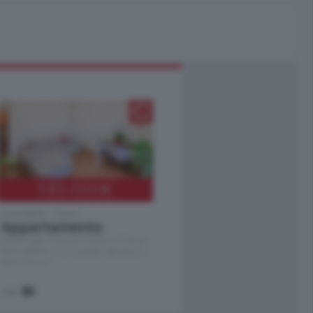
185.000
€
Cernobbio - Como
Appartamento
Situato nella tranquilla frazione di Piazza
Santo Stefano, in un contesto riservato e a
pochi minuti …
mq.
80