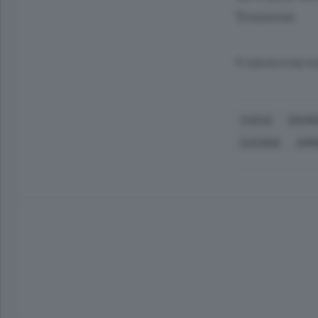
Trezzone.
© RIPRODUZIONE RI
CAGLIO
GRAND
ELEZIONI
AMMI