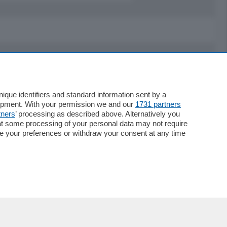
Servizi
Necrologie
que identifiers and standard information sent by a
lopment. With your permission we and our
1731 partners
Pubblicità
tners
’ processing as described above. Alternatively you
Concorsi
at some processing of your personal data may not require
Abbonamenti
nge your preferences or withdraw your consent at any time
Più letti
Le aziende comunicano
Speciali
Cinema
ChiCercaCasa
Archivio
Meteo