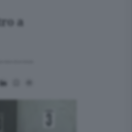
tro a
ra meno di un minuto.