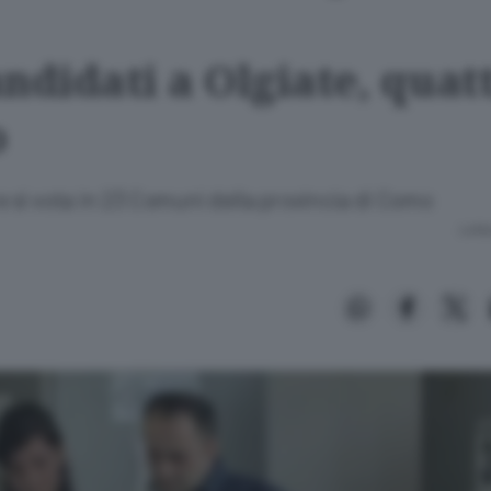
ndidati a Olgiate, quat
o
bre si vota in 23 Comuni della provincia di Como
Lettu