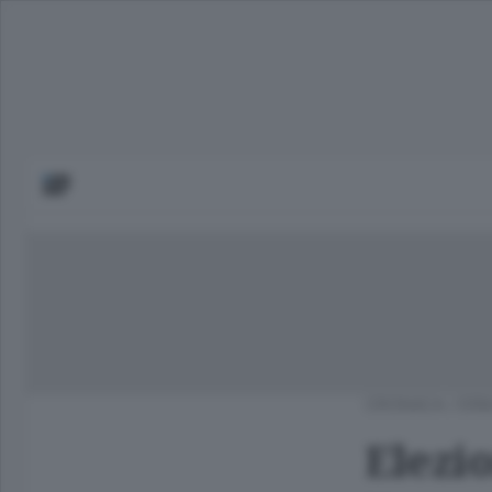
CRONACA
/
ERB
Elezio