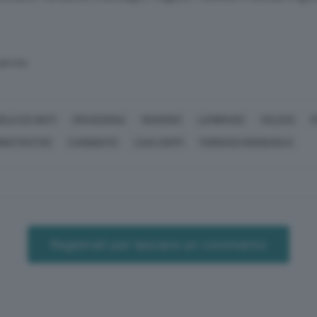
SERVATA
OLA ED UNITI
GRAVEDONA
INVERIGO
LAMBRUGO
VELESO
P
NISTRATIVE
CANDIDATO
LIVIA CIOFFI
FIORENZO BONGIASCA
Registrati per lasciare un commento