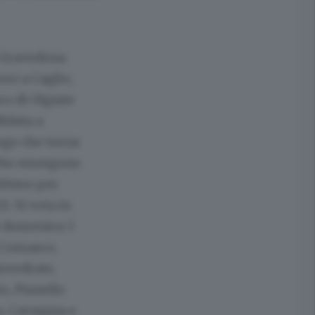
i Gravedona
ori a Caglio,
o di Olgiate
didata a
rugo che torna
 che emergono
ultimo per
1. Si vota in
i domenica 3
e Comasco,
Novedrate,
o, Pianello
a, Cavargna e