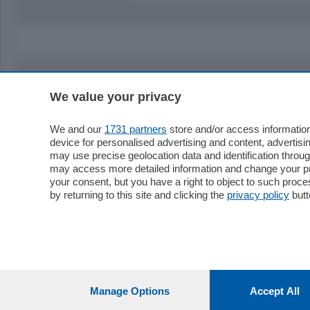
We value your privacy
Sezioni
Territor
Cronaca
Como
We and our
1731 partners
store and/or access information
device for personalised advertising and content, advert
Economia
Cintura
may use precise geolocation data and identification throu
Cultura e Spettacoli
Lago e val
may access more detailed information and change your pre
Sport
Cantù e M
your consent, but you have a right to object to such proc
Editoriali
Erba
by returning to this site and clicking the
privacy policy
butt
Podcast
Olgiate e 
Quatar Pass
Media Inglese
Sport
Storie nella Breva
Dirette C
Focus
Classifica
Manage Options
Accept All
Up
Notizie C