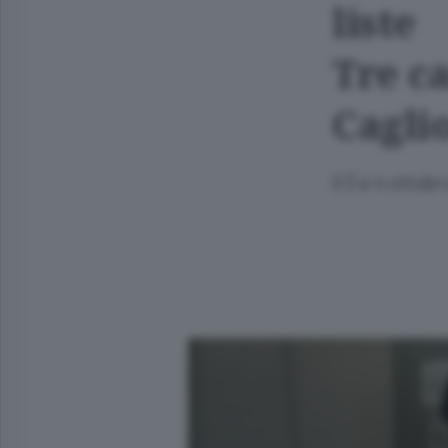
liste
Tre ca
Cagli
Il 3 e 4 otto