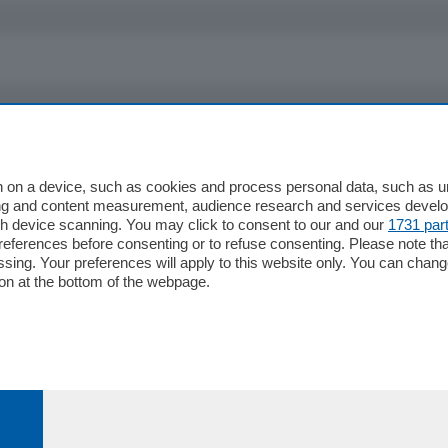
io
Chi Siamo
Redazione
 on a device, such as cookies and process personal data, such as uni
ising and content measurement, audience research and services deve
Editore
gh device scanning. You may click to consent to our and our
1731 par
li
Contatti
ferences before consenting or to refuse consenting. Please note th
ariano
Privacy e Policy
essing. Your preferences will apply to this website only. You can cha
on at the bottom of the webpage.
bassa
alcio Como
 Serie B
alcio Como