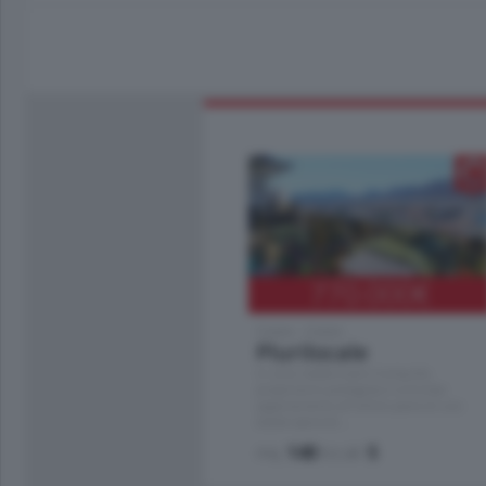
770.000
€
Como - Como
Plurilocale
in zona residenziale e tranquilla,
proponiamo prestigioso e luminoso
appartamento all'ultimo piano di uno
stabile signorile …
mq.
140
locali:
5