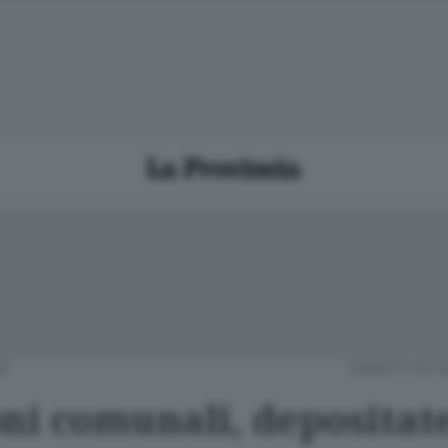
A
SABATO 04 S
ni comunali, depositate