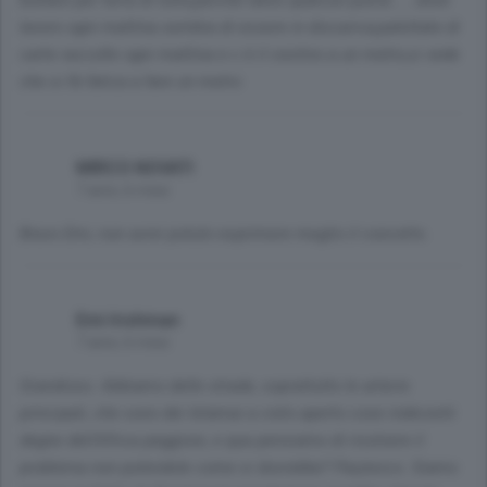
buttare per terra di tutto,perchè tanto qualcun pulirà......dove
lavoro ogni mattina sembra di essere in discarica,palettate di
carte raccolte ogni mattina e c è il cestino a un metro,si vede
che si fà fatica a fare un metro
MIRCO NOVATI
7 anni, 6 mesi
Bravo Emi, non avrei potuto esprimere meglio il concetto.
Emi Irishman
7 anni, 6 mesi
Grandioso. Abbiamo delle strade, soprattutto le arterie
principali, che sono dei letamai a cielo aperto cose indecenti
degne dell'Africa peggiore, e qua pensiamo di risolvere il
problema non pulendole come si dovrebbe? Pazzesco. Siamo