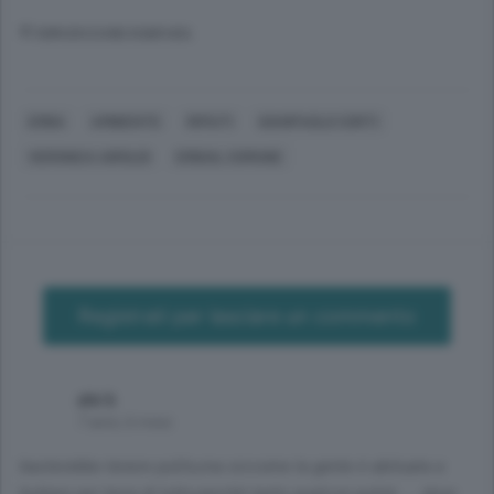
© RIPRODUZIONE RISERVATA
ERBA
AMBIENTE
RIFIUTI
GIANPAOLO CORTI
VERONICA AIROLDI
ERBAIL COMUNE
Registrati per lasciare un commento
ale b
7 anni, 6 mesi
basterebbe tenere pulito,ma siccome la gente è abituata a