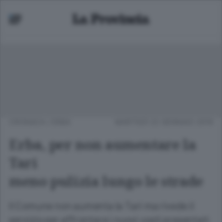
CRONACA
/
ERBA
MARTEDÌ 22 GENNAIO 2019
Erba, per non aumentare la
Tari
meno pulizia lungo le strade
Il Comune non aumenta la Tari ma rivede il
servizio per affrontare i nuovi costi presentati