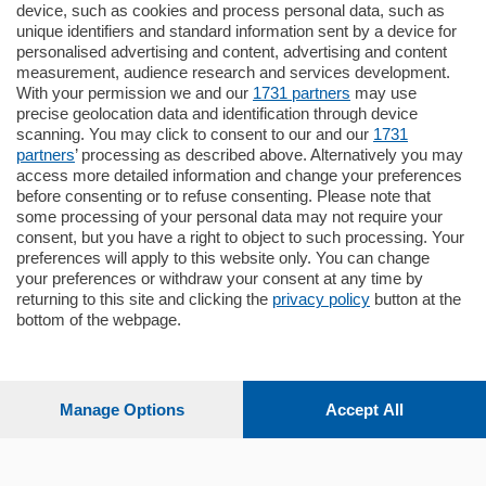
795.000
€
device, such as cookies and process personal data, such as
unique identifiers and standard information sent by a device for
Como - Como
personalised advertising and content, advertising and content
Quadrilocale
measurement, audience research and services development.
Zona Como Borghi. Nel complesso di
With your permission we and our
1731 partners
may use
nuova costruzione "JIULIUS" in Classe
precise geolocation data and identification through device
Energetica A2 proponiamo ampio
scanning. You may click to consent to our and our
1731
Quadrilocale …
partners
’ processing as described above. Alternatively you may
mq.
145
locali:
4
access more detailed information and change your preferences
before consenting or to refuse consenting. Please note that
some processing of your personal data may not require your
consent, but you have a right to object to such processing. Your
preferences will apply to this website only. You can change
your preferences or withdraw your consent at any time by
returning to this site and clicking the
privacy policy
button at the
bottom of the webpage.
Sezioni
Settimanali
Manage Options
Accept All
Territorio