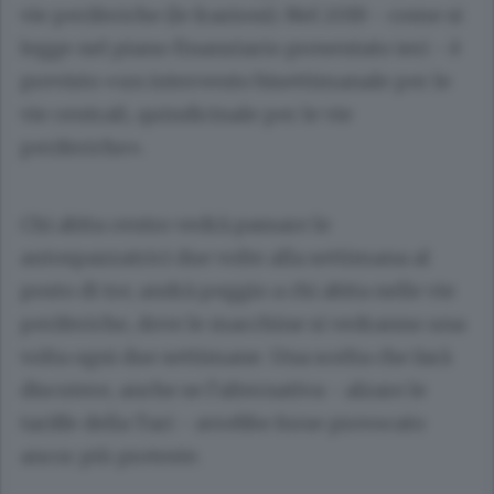
vie periferiche (le frazioni). Nel 2019 - come si
legge nel piano finanziario presentato ieri - è
previsto «un intervento bisettimanale per le
vie centrali, quindicinale per le vie
periferiche».
Chi abita centro vedrà passare le
autospazzatrici due volte alla settimana al
posto di tre; andrà peggio a chi abita nelle vie
periferiche, dove le macchine si vedranno una
volta ogni due settimane. Una scelta che farà
discutere, anche se l’alternativa - alzare le
tariffe della Tari - avrebbe forse provocato
ancor più proteste.