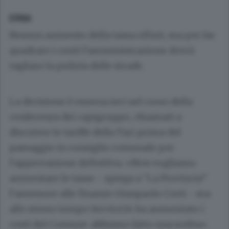
ERBA
Nessun aumento della tassa rifiuti, ma per far
quadrare i conti l’amministrazione dovrà
tagliare la pulizia delle strade.
La decisione è emersa ieri nel corso della
conferenza dei capigruppo, chiamati a
discutere le tariffe della Tari prima del
passaggio in consiglio comunale per
l’approvazione definitiva. «Non vogliamo
aumentare le tasse - spiega a “La Provincia”
l’assessore alle finanze Gianpaolo Corti - ma
allo stesso tempo Service24 ha aumentato i
costi del Comune: abbiamo fatto una scelta».