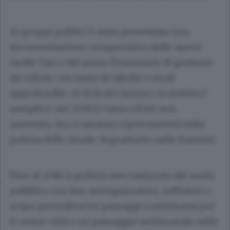
Ai gruppi politici è stata presentata una
documentazione comprensiva delle nuove
tariffe Tari e del piano finanziario di gestione
dei rifiuti, con tanto di tabelle e studi
approfonditi. Al di là dei numeri, la notizia è
semplice: nel 2019 le tassa rifiuti non
aumenta, ma ci saranno ripercussioni sulla
pulizia delle strade. Soprattutto nelle frazioni.
Fino al 2018 la pulizia meccanizzata del suolo
pubblico con due autospazzatrici, soffiatori e
scope prevedeva tre passaggi a settimana per
il centro città e un passaggio settimanale nelle