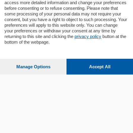
mq.
145
locali:
4
access more detailed information and change your preferences
before consenting or to refuse consenting. Please note that
some processing of your personal data may not require your
consent, but you have a right to object to such processing. Your
preferences will apply to this website only. You can change
your preferences or withdraw your consent at any time by
returning to this site and clicking the
privacy policy
button at the
bottom of the webpage.
Sezioni
Settimanali
Manage Options
Accept All
Territorio
Sport
Chi Siamo
Servizi