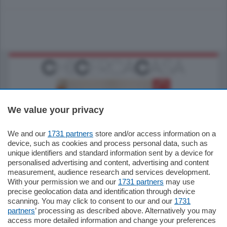
We value your privacy
We and our
1731 partners
store and/or access information on a
185.000
€
device, such as cookies and process personal data, such as
unique identifiers and standard information sent by a device for
Cernobbio - Como
personalised advertising and content, advertising and content
Appartamento
measurement, audience research and services development.
Situato nella tranquilla frazione di Piazza
With your permission we and our
1731 partners
may use
Santo Stefano, in un contesto riservato e a
precise geolocation data and identification through device
pochi minuti …
scanning. You may click to consent to our and our
1731
partners
’ processing as described above. Alternatively you may
mq.
80
access more detailed information and change your preferences