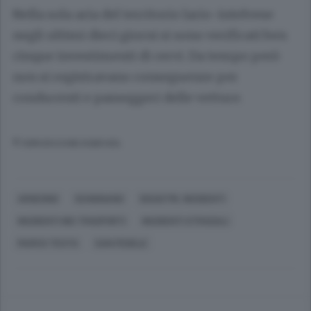
Nella sola aria del territorio lario-intelvese
negli ultimi dieci giorni si sono verificati ben
cinque investimenti di cervi. Da tempo però
non si registravano conseguenze per
conducenti e passeggeri delle vetture.
© RIPRODUZIONE RISERVATA
ARGEGNO
SCHIGNANO
DISASTRI, INCIDENTI
INCIDENTI NEI TRASPORTI
INCIDENTI STRADALI
MARCO TESTA
SAN FEDELE