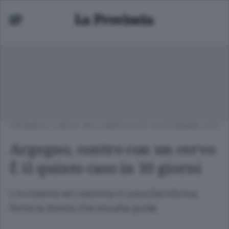
CRONACA
/
LAGO E VALLI
MERCOLEDÌ 13 DICEMBRE 2017
Argegno, contro con un cervo
È il quinto caso in 10 giorni
L’incidente ieri mattina in zona Sant’Anna,
ferita la donna che era alla guida