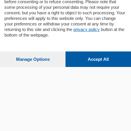
before consenting or to refuse consenting. Please note that
some processing of your personal data may not require your
consent, but you have a right to object to such processing. Your
preferences will apply to this website only. You can change
your preferences or withdraw your consent at any time by
returning to this site and clicking the
privacy policy
button at the
bottom of the webpage.
Sezioni
Settimanali
Manage Options
Accept All
Territorio
Sport
Chi Siamo
Servizi