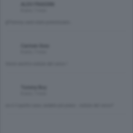
ALDO FRASSINI
8 anni, 7 mesi
@Tommy sarà stato polentizzato...
Carmen Xxxx
8 anni, 7 mesi
Vorrei anch'io notizie del cervo !
Tommy Boy
8 anni, 7 mesi
se è il quinto caso, andate più piano . notizie del cervo?