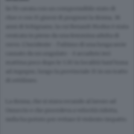
Se l’è cavata con un comprensibile stato di
choc e con 15 giorni di prognosi la donna, 38
anni di Schignano, la cui Renault Modus è stata
centrata in pieno da una femmina adulta di
cervo. L’incidente - l’ultimo di una lunga serie
causato da un ungulato - è accaduto ieri
mattina poco dopo le 5.30 in località Sant’Anna
ad Argegno, lungo la provinciale 15 in un tratto
di rettilineo.
La donna, che si stava recando al lavoro ad
Ossuccio e che procedeva a velocità ridotta,
nulla ha potuto per evitare il violento impatto.