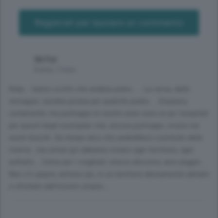
Registrati per lasciare un commento
Vit Fol
8 anni, 7 mesi
Roby....hanno scritto che andava piano..... La cerva, dalle
immagini, sembra pronta per qualche piatto.... Dispiace,
certamente, ma purtroppo le nostre zone sono un po' inospitali
per questi begli esemplari che, ancora purtroppo, vivono nei
nostri boschi. Da tempo dico che andrebbero costituite delle
riserve...ma ormai qui abbiamo invaso ogni territorio, ogni
anfratto... Come per i cinghiali, stesso discorso, anzi peggio....
Non c'è spazio, almeno qui, in un territorio densamente abitato
e sfruttato dall'essere umano....